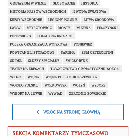
GIMNAZJUM W WILNIE
GŁOSOWANIE
HISTORIA
HISTORIA KRESÓW WSCHODNICH
II WOJNA ŚWIATOWA
KRESY WSCHODNIE
LEGIONY POLSKIE
LITWA ŚRODKOWA
LWÓW
MEYSZTOWICZ
MOSTY
MUZYKA
PEŁCZYŃSKI
PETERSBURG
POLACY NA KRESACH
POLSKA ORGANIZACJA WOJSKOWA
PONIEWIEŻ
POWSTANIE LISTOPADOWE
SAPIEHA
SEJM CZTEROLETNI
SKIDEL
SŁUŻBY SPECJALNE
ŚMIGŁY-RYDZ
TEATRY NA KRESACH
TOWARZYSTWO GIMNASTYCZNE "SOKÓŁ"
WILNO
WOJNA
WOJNA POLSKO-BOLSZEWICKA
WOJSKO POLSKIE
WOŁKOWYSK
WOŁYŃ
WYBORY
WYBORY NA LITWIE
WYWIAD
ZBRODNIE SOWIECKIE
WRÓĆ NA STRONĘ GŁÓWNĄ
SEKCJA KOMENTARZY TYMCZASOWO