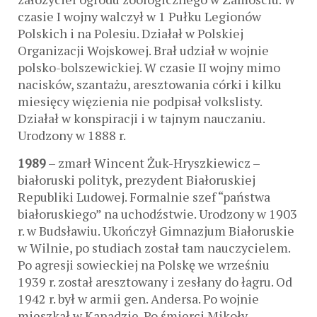
czasie I wojny walczył w 1 Pułku Legionów
Polskich i na Polesiu. Działał w Polskiej
Organizacji Wojskowej. Brał udział w wojnie
polsko-bolszewickiej. W czasie II wojny mimo
nacisków, szantażu, aresztowania córki i kilku
miesięcy więzienia nie podpisał volkslisty.
Działał w konspiracji i w tajnym nauczaniu.
Urodzony w 1888 r.
1989
– zmarł Wincent Żuk-Hryszkiewicz –
białoruski polityk, prezydent Białoruskiej
Republiki Ludowej. Formalnie szef “państwa
białoruskiego” na uchodźstwie. Urodzony w 1903
r. w Budsławiu. Ukończył Gimnazjum Białoruskie
w Wilnie, po studiach został tam nauczycielem.
Po agresji sowieckiej na Polskę we wrześniu
1939 r. został aresztowany i zesłany do łagru. Od
1942 r. był w armii gen. Andersa. Po wojnie
mieszkał w Kanadzie. Po śmierci Mikoły