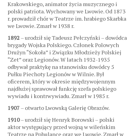
Krakowskiego, animator życia muzycznego i
polski patriota. Wychowany we Lwowie. Od 1873
r. prowadził chór w Teatrze im. hrabiego Skarbka
we Lwowie. Zmarł w 1938 r.
1892
– urodził się Tadeusz Pełczyński – dowódca
brygady Wojska Polskiego. Członek Polowych
Drużyn “Sokoła” i Związku Młodzieży Polskiej
“Zet” oraz Legionów. W latach 1932-1935
odbywał praktykę na stanowisku dowódcy 5
Pułku Piechoty Legionów w Wilnie. Był
oficerem, który w okresie międzywojennym
najdłużej sprawował funkcję szefa polskiego
wywiadu i kontrwywiadu. Zmarł w 1985 r.
1907
– otwarto Lwowską Galerię Obrazów.
1910
– urodził się Henryk Borowski – polski
aktor występujący przed wojną w wileńskim
Teatrze na Pohulance oraz we Lwowie. Zmarł w