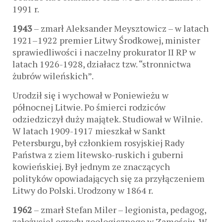
1991 r.
1943
– zmarł Aleksander Meysztowicz – w latach
1921–1922 premier Litwy Środkowej, minister
sprawiedliwości i naczelny prokurator II RP w
latach 1926-1928, działacz tzw. “stronnictwa
żubrów wileńskich”.
Urodził się i wychował w Poniewieżu w
północnej Litwie. Po śmierci rodziców
odziedziczył duży majątek. Studiował w Wilnie.
W latach 1909-1917 mieszkał w Sankt
Petersburgu, był członkiem rosyjskiej Rady
Państwa z ziem litewsko-ruskich i guberni
kowieńskiej. Był jednym ze znaczących
polityków opowiadających się za przyłączeniem
Litwy do Polski. Urodzony w 1864 r.
1962
– zmarł Stefan Miler – legionista, pedagog,
założyciel ogrodu zoologicznego w Zamościu. W