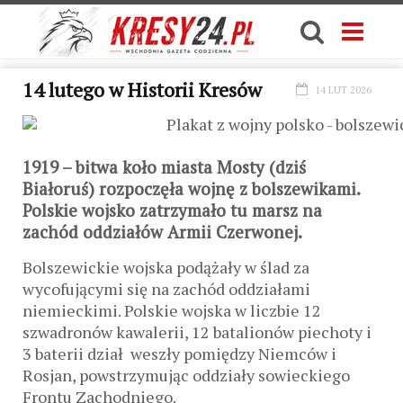
14 lutego w Historii Kresów
14 LUT 2026
1919
– bitwa koło miasta Mosty (dziś
Białoruś) rozpoczęła wojnę z bolszewikami.
Polskie wojsko zatrzymało tu marsz na
zachód oddziałów Armii Czerwonej.
Bolszewickie wojska podążały w ślad za
wycofującymi się na zachód oddziałami
niemieckimi. Polskie wojska w liczbie 12
szwadronów kawalerii, 12 batalionów piechoty i
3 baterii dział weszły pomiędzy Niemców i
Rosjan, powstrzymując oddziały sowieckiego
Frontu Zachodniego.