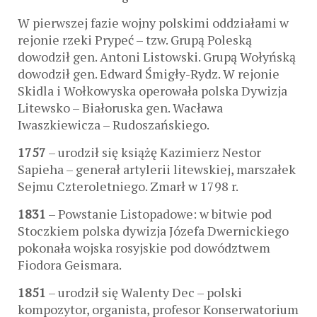
W pierwszej fazie wojny polskimi oddziałami w
rejonie rzeki Prypeć – tzw. Grupą Poleską
dowodził gen. Antoni Listowski. Grupą Wołyńską
dowodził gen. Edward Śmigły-Rydz. W rejonie
Skidla i Wołkowyska operowała polska Dywizja
Litewsko – Białoruska gen. Wacława
Iwaszkiewicza – Rudoszańskiego.
1757
– urodził się książę Kazimierz Nestor
Sapieha – generał artylerii litewskiej, marszałek
Sejmu Czteroletniego. Zmarł w 1798 r.
1831
– Powstanie Listopadowe: w bitwie pod
Stoczkiem polska dywizja Józefa Dwernickiego
pokonała wojska rosyjskie pod dowództwem
Fiodora Geismara.
1851
– urodził się Walenty Dec – polski
kompozytor, organista, profesor Konserwatorium