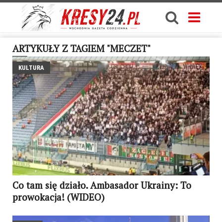
ARTYKUŁY Z TAGIEM "MECZET"
KULTURA
Co tam się działo. Ambasador Ukrainy: To
prowokacja! (WIDEO)