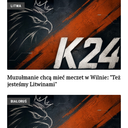
LITWA
Muzułmanie chcą mieć meczet w Wilnie: "Też
jesteśmy Litwinami"
BIAŁORUŚ