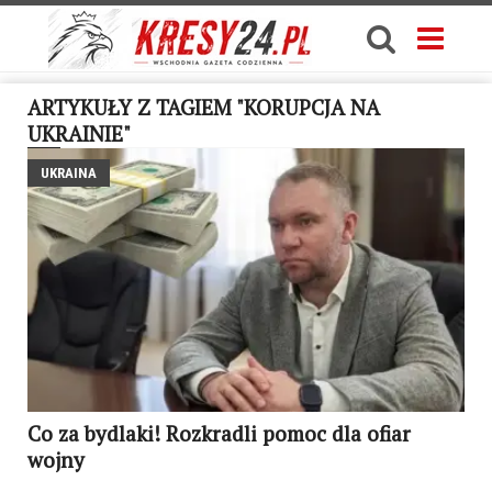
ARTYKUŁY Z TAGIEM "KORUPCJA NA
UKRAINIE"
UKRAINA
Co za bydlaki! Rozkradli pomoc dla ofiar
wojny