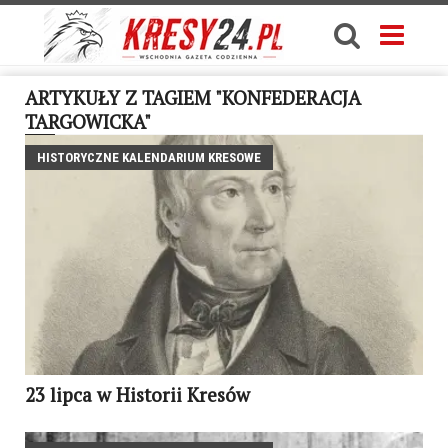
ARTYKUŁY Z TAGIEM "KONFEDERACJA
TARGOWICKA"
HISTORYCZNE KALENDARIUM KRESOWE
23 lipca w Historii Kresów