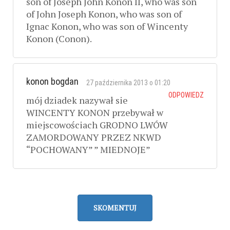
son of Joseph John Konon II, who was son
of John Joseph Konon, who was son of
Ignac Konon, who was son of Wincenty
Konon (Conon).
konon bogdan
27 października 2013 o 01:20
ODPOWIEDZ
mój dziadek nazywał sie
WINCENTY KONON przebywał w
miejscowościach GRODNO LWÓW
ZAMORDOWANY PRZEZ NKWD
“POCHOWANY” ” MIEDNOJE”
SKOMENTUJ