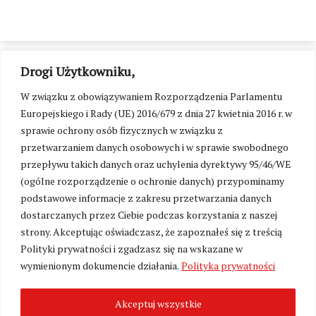
Drogi Użytkowniku,
W związku z obowiązywaniem Rozporządzenia Parlamentu
Europejskiego i Rady (UE) 2016/679 z dnia 27 kwietnia 2016 r. w
sprawie ochrony osób fizycznych w związku z
przetwarzaniem danych osobowych i w sprawie swobodnego
przepływu takich danych oraz uchylenia dyrektywy 95/46/WE
(ogólne rozporządzenie o ochronie danych) przypominamy
podstawowe informacje z zakresu przetwarzania danych
dostarczanych przez Ciebie podczas korzystania z naszej
strony. Akceptując oświadczasz, że zapoznałeś się z treścią
Polityki prywatności i zgadzasz się na wskazane w
Zmień ustawienia cookies
wymienionym dokumencie działania.
Polityka prywatności
Akceptuj wszystkie
©
Kresy24.pl
2026. Wszelkie Prawa Zastrzeżone.
O nas i Kontakt
|