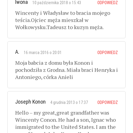
Iwona
10 października 2018 o 15:43
ODPOWIEDZ
Wincenty i Władysław to bracia mojego
teścia.Ojciec męża mieszkał w
Wołkowysku.Tadeusz to kuzyn męża.
A.
16 marca 2016 o 20:01
ODPOWIEDZ
Moja babcia z domu była Konon i
pochodziła z Grodna. Miała braci Henryka i
Antoniego, córka Anieli
Joseph Konon
4 grudnia 2013 o 17:37
ODPOWIEDZ
Hello – my great,great grandfather was
Wincenty Conon. He had a son, Ignac who
immigrated to the United States. I am the