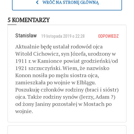
WRÓĆ NA STRONĘ GŁÓWNĄ
5 KOMENTARZY
Stanisław
19 listopada 2019 o 22:28
ODPOWIEDZ
Aktualnie będę ustalał rodowód ojca
Witold Cichowicz, syn Józefa, urodzony w
1911 r. w Kamionce powiat grodzieński/od
1921 szczuczyński. Wiem, że nazwisko
Konon nosiła po mężu siostra ojca,
zamieszkała po wojnie w Elblągu.
Poszukuję członków rodziny (braci i sióstr)
ojca. Także rodziny synów (Jerzy, Adam ?)
od żony Janiny pozostałej w Mostach po
wojnie.