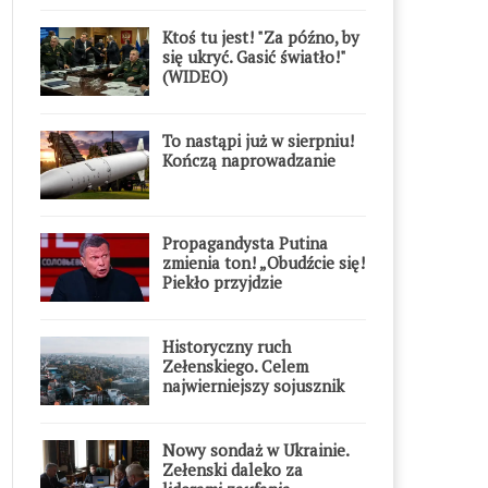
Ktoś tu jest! "Za późno, by
się ukryć. Gasić światło!"
(WIDEO)
To nastąpi już w sierpniu!
Kończą naprowadzanie
Propagandysta Putina
zmienia ton! „Obudźcie się!
Piekło przyjdzie
błyskawicznie”
Historyczny ruch
Zełenskiego. Celem
najwierniejszy sojusznik
Putina w Europie
Nowy sondaż w Ukrainie.
Zełenski daleko za