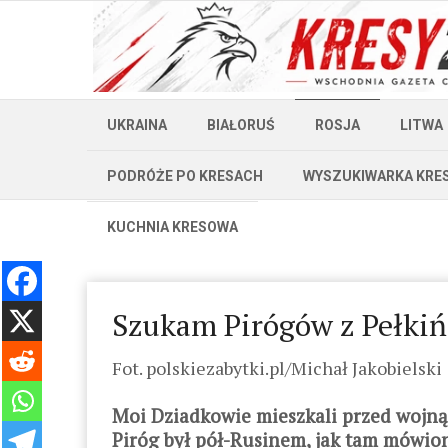
UKRAINA
BIAŁORUŚ
ROSJA
LITWA
PODRÓŻE PO KRESACH
WYSZUKIWARKA KRE
KUCHNIA KRESOWA
Szukam Pirógów z Pełkiń
Fot. polskiezabytki.pl/Michał Jakobielski
Moi Dziadkowie mieszkali przed wojną 
Piróg był pół-Rusinem, jak tam mówiono