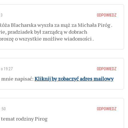
13
ODPOWIEDZ
óża Blacharska wyszła za mąż za Michała Piróg .
ie, pradziadek był zarządcą w dobrach
proszę o wszystkie możliwe wiadomości .
 o 19:27
ODPOWIEDZ
o mnie napisać:
Kliknij by zobaczyć adres mailowy
1:50
ODPOWIEDZ
 temat rodziny Pirog