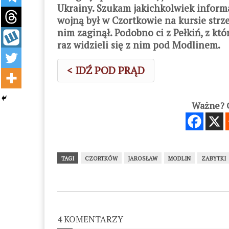
Ukrainy. Szukam jakichkolwiek informa
wojną był w Czortkowie na kursie strze
nim zaginął. Podobno ci z Pełkiń, z któ
raz widzieli się z nim pod Modlinem.
< IDŹ POD PRĄD
Ważne? C
TAGI
CZORTKÓW
JAROSŁAW
MODLIN
ZABYTKI
4 KOMENTARZY