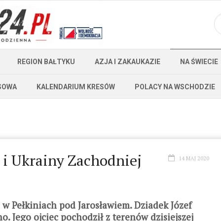
REGION BAŁTYKU
AZJA I ZAKAUKAZIE
NA ŚWIECIE
SOWA
KALENDARIUM KRESÓW
POLACY NA WSCHODZIE
 i Ukrainy Zachodniej
14 MAJ 2020
w Pełkiniach pod Jarosławiem. Dziadek Józef
. Jego ojciec pochodził z terenów dzisiejszej