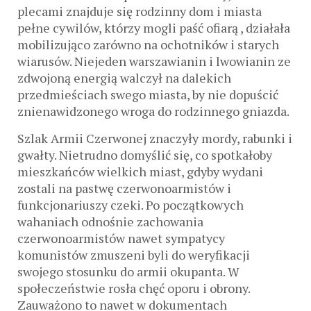
plecami znajduje się rodzinny dom i miasta
pełne cywilów, którzy mogli paść ofiarą , działała
mobilizująco zarówno na ochotników i starych
wiarusów. Niejeden warszawianin i lwowianin ze
zdwojoną energią walczył na dalekich
przedmieściach swego miasta, by nie dopuścić
znienawidzonego wroga do rodzinnego gniazda.
Szlak Armii Czerwonej znaczyły mordy, rabunki i
gwałty. Nietrudno domyślić się, co spotkałoby
mieszkańców wielkich miast, gdyby wydani
zostali na pastwę czerwonoarmistów i
funkcjonariuszy czeki. Po początkowych
wahaniach odnośnie zachowania
czerwonoarmistów nawet sympatycy
komunistów zmuszeni byli do weryfikacji
swojego stosunku do armii okupanta. W
społeczeństwie rosła chęć oporu i obrony.
Zauważono to nawet w dokumentach