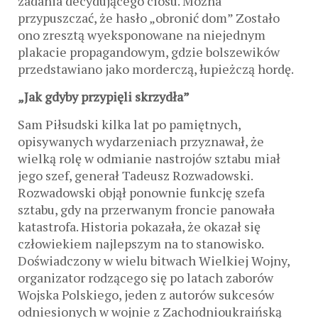
zadania decydującego ciosu. Można
przypuszczać, że hasło „obronić dom” Zostało
ono zresztą wyeksponowane na niejednym
plakacie propagandowym, gdzie bolszewików
przedstawiano jako morderczą, łupieżczą hordę.
„Jak gdyby przypięli skrzydła”
Sam Piłsudski kilka lat po pamiętnych,
opisywanych wydarzeniach przyznawał, że
wielką rolę w odmianie nastrojów sztabu miał
jego szef, generał Tadeusz Rozwadowski.
Rozwadowski objął ponownie funkcję szefa
sztabu, gdy na przerwanym froncie panowała
katastrofa. Historia pokazała, że okazał się
człowiekiem najlepszym na to stanowisko.
Doświadczony w wielu bitwach Wielkiej Wojny,
organizator rodzącego się po latach zaborów
Wojska Polskiego, jeden z autorów sukcesów
odniesionych w wojnie z Zachodnioukraińską