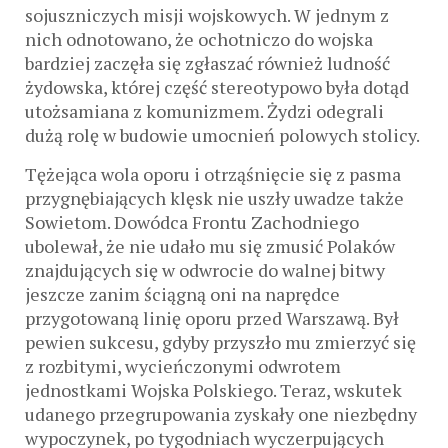
sojuszniczych misji wojskowych. W jednym z
nich odnotowano, że ochotniczo do wojska
bardziej zaczęła się zgłaszać również ludność
żydowska, której część stereotypowo była dotąd
utożsamiana z komunizmem. Żydzi odegrali
dużą rolę w budowie umocnień polowych stolicy.
Tężejąca wola oporu i otrząśnięcie się z pasma
przygnębiających klęsk nie uszły uwadze także
Sowietom. Dowódca Frontu Zachodniego
ubolewał, że nie udało mu się zmusić Polaków
znajdujących się w odwrocie do walnej bitwy
jeszcze zanim ściągną oni na naprędce
przygotowaną linię oporu przed Warszawą. Był
pewien sukcesu, gdyby przyszło mu zmierzyć się
z rozbitymi, wycieńczonymi odwrotem
jednostkami Wojska Polskiego. Teraz, wskutek
udanego przegrupowania zyskały one niezbędny
wypoczynek, po tygodniach wyczerpujących