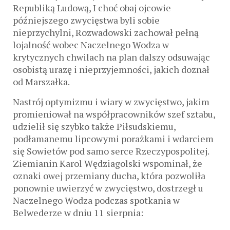
Republiką Ludową, I choć obaj ojcowie
późniejszego zwycięstwa byli sobie
nieprzychylni, Rozwadowski zachował pełną
lojalność wobec Naczelnego Wodza w
krytycznych chwilach na plan dalszy odsuwając
osobistą urazę i nieprzyjemności, jakich doznał
od Marszałka.
Nastrój optymizmu i wiary w zwycięstwo, jakim
promieniował na współpracowników szef sztabu,
udzielił się szybko także Piłsudskiemu,
podłamanemu lipcowymi porażkami i wdarciem
się Sowietów pod samo serce Rzeczypospolitej.
Ziemianin Karol Wędziagolski wspominał, że
oznaki owej przemiany ducha, która pozwoliła
ponownie uwierzyć w zwycięstwo, dostrzegł u
Naczelnego Wodza podczas spotkania w
Belwederze w dniu 11 sierpnia: