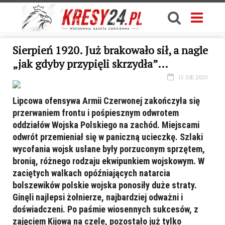
Sierpień 1920. Już brakowało sił, a nagle
„jak gdyby przypięli skrzydła”…
15 SIE 2020
Lipcowa ofensywa Armii Czerwonej zakończyła się
przerwaniem frontu i pośpiesznym odwrotem
oddziałów Wojska Polskiego na zachód. Miejscami
odwrót przemieniał się w paniczną ucieczkę. Szlaki
wycofania wojsk usłane były porzuconym sprzętem,
bronią, różnego rodzaju ekwipunkiem wojskowym. W
zaciętych walkach opóźniających natarcia
bolszewików polskie wojska ponosiły duże straty.
Ginęli najlepsi żołnierze, najbardziej odważni i
doświadczeni. Po paśmie wiosennych sukcesów, z
zajęciem Kijowa na czele, pozostało już tylko