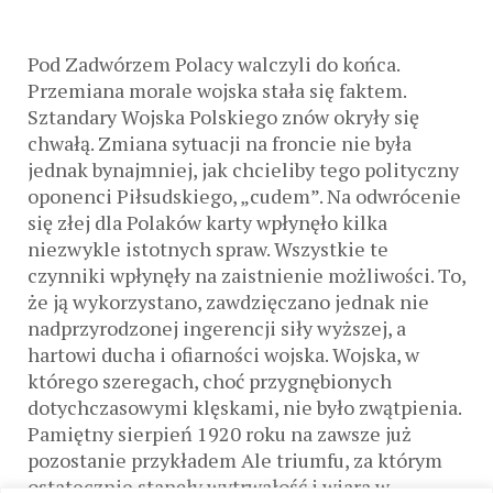
Pod Zadwórzem Polacy walczyli do końca.
Przemiana morale wojska stała się faktem.
Sztandary Wojska Polskiego znów okryły się
chwałą. Zmiana sytuacji na froncie nie była
jednak bynajmniej, jak chcieliby tego polityczny
oponenci Piłsudskiego, „cudem”. Na odwrócenie
się złej dla Polaków karty wpłynęło kilka
niezwykle istotnych spraw. Wszystkie te
czynniki wpłynęły na zaistnienie możliwości. To,
że ją wykorzystano, zawdzięczano jednak nie
nadprzyrodzonej ingerencji siły wyższej, a
hartowi ducha i ofiarności wojska. Wojska, w
którego szeregach, choć przygnębionych
dotychczasowymi klęskami, nie było zwątpienia.
Pamiętny sierpień 1920 roku na zawsze już
pozostanie przykładem Ale triumfu, za którym
ostatecznie stanęły wytrwałość i wiara w