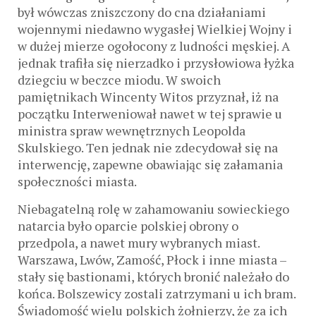
był wówczas zniszczony do cna działaniami
wojennymi niedawno wygasłej Wielkiej Wojny i
w dużej mierze ogołocony z ludności męskiej. A
jednak trafiła się nierzadko i przysłowiowa łyżka
dziegciu w beczce miodu. W swoich
pamiętnikach Wincenty Witos przyznał, iż na
początku Interweniował nawet w tej sprawie u
ministra spraw wewnętrznych Leopolda
Skulskiego. Ten jednak nie zdecydował się na
interwencję, zapewne obawiając się załamania
społeczności miasta.
Niebagatelną rolę w zahamowaniu sowieckiego
natarcia było oparcie polskiej obrony o
przedpola, a nawet mury wybranych miast.
Warszawa, Lwów, Zamość, Płock i inne miasta –
stały się bastionami, których bronić należało do
końca. Bolszewicy zostali zatrzymani u ich bram.
Świadomość wielu polskich żołnierzy, że za ich