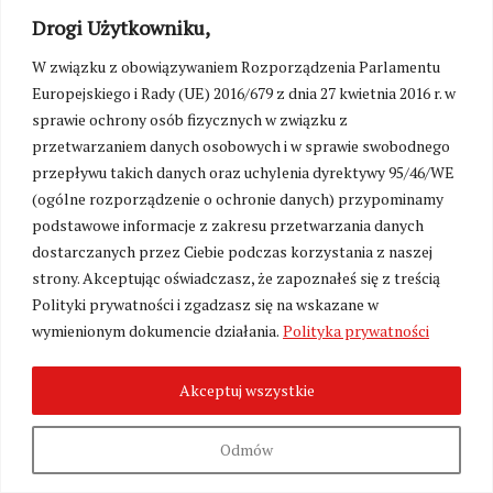
zwycięstwo, które zrodziły się na przekór
Drogi Użytkowniku,
poniesionym wcześniej klęskom.
W związku z obowiązywaniem Rozporządzenia Parlamentu
dr Damian Karol Markowski –
absolwent
Europejskiego i Rady (UE) 2016/679 z dnia 27 kwietnia 2016 r. w
Uniwersytetu Warszawskiego, pracownik
sprawie ochrony osób fizycznych w związku z
Instytutu Pamięci Narodowej, zajmuje się
przetwarzaniem danych osobowych i w sprawie swobodnego
historią Polski i Ukrainy w XX wieku oraz
przepływu takich danych oraz uchylenia dyrektywy 95/46/WE
zagadnieniem polityki pamięci nowoczesnych
(ogólne rozporządzenie o ochronie danych) przypominamy
państw europejskich.
podstawowe informacje z zakresu przetwarzania danych
dostarczanych przez Ciebie podczas korzystania z naszej
Bibliografia selektywna:
strony. Akceptując oświadczasz, że zapoznałeś się z treścią
Polityki prywatności i zgadzasz się na wskazane w
Materiały Archiwum Wschodniego Ośrodka
wymienionym dokumencie działania.
Polityka prywatności
„KARTA” (wspomnienia uczestników wojny
polsko-bolszewickiej)
Akceptuj wszystkie
Materiały Państwowego Archiwum Obwodu
Lwowskiego (DALO) (ankiety uczestników bitwy
Odmów
pod Zadwórzem)