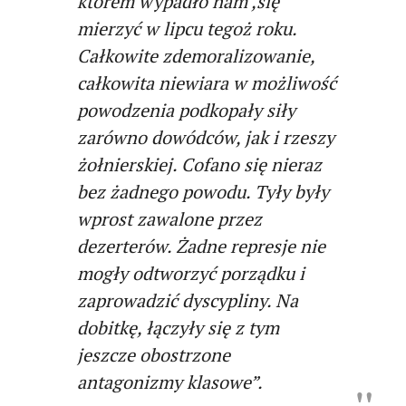
którem wypadło nam ,się
mierzyć w lipcu tegoż roku.
Całkowite zdemoralizowanie,
całkowita niewiara w możliwość
powodzenia podkopały siły
zarówno dowódców, jak i rzeszy
żołnierskiej. Cofano się nieraz
bez żadnego powodu. Tyły były
wprost zawalone przez
dezerterów. Żadne represje nie
mogły odtworzyć porządku i
zaprowadzić dyscypliny. Na
dobitkę, łączyły się z tym
jeszcze obostrzone
antagonizmy klasowe”.