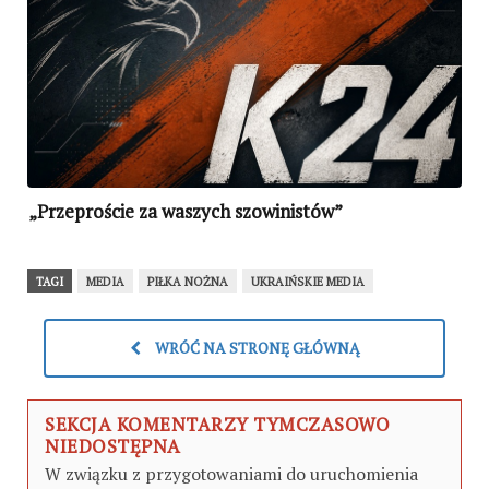
„Przeproście za waszych szowinistów”
TAGI
MEDIA
PIŁKA NOŻNA
UKRAIŃSKIE MEDIA
WRÓĆ NA STRONĘ GŁÓWNĄ
SEKCJA KOMENTARZY TYMCZASOWO
NIEDOSTĘPNA
W związku z przygotowaniami do uruchomienia