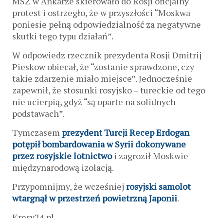
MSZ w Ankarze skierowało do Rosji oficjalny
protest i ostrzegło, że w przyszłości “Moskwa
poniesie pełną odpowiedzialność za negatywne
skutki tego typu działań”.
W odpowiedz rzecznik prezydenta Rosji Dmitrij
Pieskow obiecał, że “zostanie sprawdzone, czy
takie zdarzenie miało miejsce”. Jednocześnie
zapewnił, że stosunki rosyjsko – tureckie od tego
nie ucierpią, gdyż “są oparte na solidnych
podstawach”.
Tymczasem
prezydent Turcji Recep Erdogan
potępił bombardowania w Syrii dokonywane
przez rosyjskie lotnictwo
i zagroził Moskwie
międzynarodową izolacją.
Przypomnijmy, że wcześniej
rosyjski samolot
wtargnął w przestrzeń powietrzną Japonii
.
Kresy24.pl