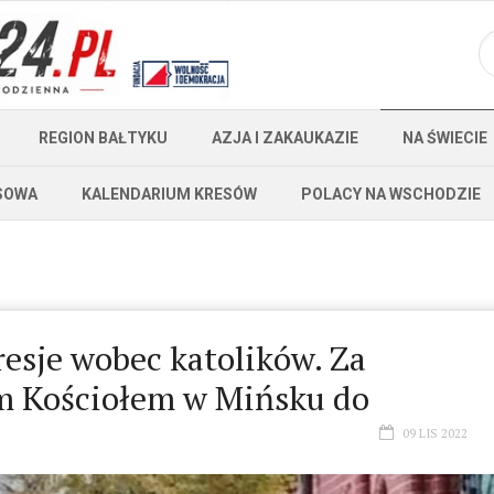
REGION BAŁTYKU
AZJA I ZAKAUKAZIE
NA ŚWIECIE
SOWA
KALENDARIUM KRESÓW
POLACY NA WSCHODZIE
esje wobec katolików. Za
 Kościołem w Mińsku do
09 LIS 2022