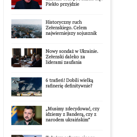
Piekło przyjdzie
błyskawicznie”
Historyczny ruch
Zełenskiego. Celem
najwierniejszy sojusznik
Putina w Europie
Nowy sondaż w Ukrainie.
Zełenski daleko za
liderami zaufania
6 trafień! Dobili wielką
rafinerię definitywnie?
„Musimy zdecydować, czy
idziemy z Banderą, czy z
narodem ukraińskim”