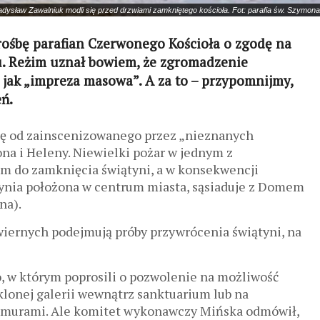
dysław Zawalniuk modli się przed drzwiami zamkniętego kościoła. Fot: parafia św. Szymona
ośbę parafian Czerwonego Kościoła o zgodę na
żu. Reżim uznał bowiem, że zgromadzenie
 jak „impreza masowa”. A za to – przypomnijmy,
eń.
się od zainscenizowanego przez „nieznanych
na i Heleny. Niewielki pożar w jednym z
tem do zamknięcia świątyni, a w konsekwencji
tynia położona w centrum miasta, sąsiaduje z Domem
na).
wiernych podejmują próby przywrócenia świątyni, na
o, w którym poprosili o pozwolenie na możliwość
klonej galerii wewnątrz sanktuarium lub na
a murami. Ale komitet wykonawczy Mińska odmówił,