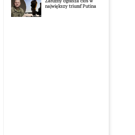
Załużny ogłasza cios w
największy triumf Putina