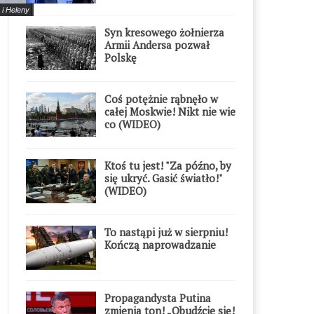
 i Heleny
Syn kresowego żołnierza
Armii Andersa pozwał
Polskę
Coś potężnie rąbnęło w
całej Moskwie! Nikt nie wie
co (WIDEO)
Ktoś tu jest! "Za późno, by
się ukryć. Gasić światło!"
(WIDEO)
To nastąpi już w sierpniu!
Kończą naprowadzanie
Propagandysta Putina
zmienia ton! „Obudźcie się!