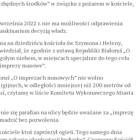
ezbędnych środków” w związku z pożarem w kościele,
września 2022 r. nie ma możliwości odprawienia
anktuarium decyzją władz.
ia na dziedzińcu kościoła św. Szymona i Heleny,
edział, że zgodnie z ustawą Republiki Białoruś „O
łym niebem, w miejscach specjalnie do tego celu
„imprezy masowe”.
iałoruś „O imprezach masowych” nie wolno
gijnych, w odległości mniejszej niż 200 metrów od
uś, czytamy w liście Komitetu Wykonawczego Miasta
.
ie się parafian na ulicy będzie uważane za „imprezę
omadzić bez pozwolenia.
ościele ktoś zaprószył ogień. Tego samego dnia
ym zakazie eksploatacji budynku”. Czerwony Kościół