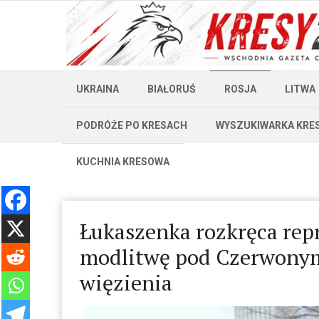
UKRAINA
BIAŁORUŚ
ROSJA
LITWA
PODRÓŻE PO KRESACH
WYSZUKIWARKA KRE
KUCHNIA KRESOWA
Łukaszenka rozkręca repr
modlitwę pod Czerwonym
więzienia