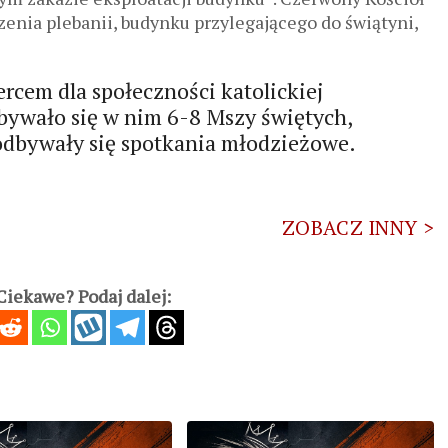
enia plebanii, budynku przylegającego do świątyni,
cem dla społeczności katolickiej
dbywało się w nim 6-8 Mszy świętych,
odbywały się spotkania młodzieżowe.
ZOBACZ INNY >
iekawe? Podaj dalej: