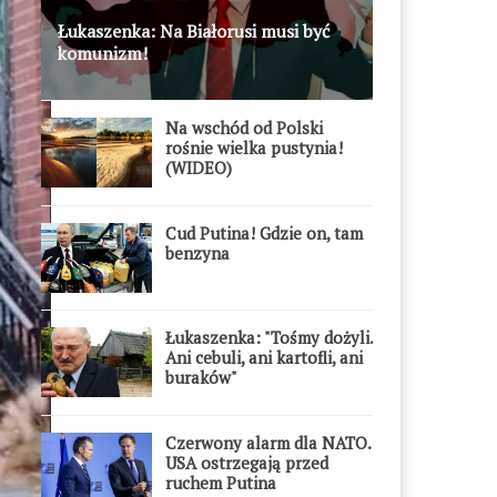
Łukaszenka: Na Białorusi musi być
komunizm!
Na wschód od Polski
rośnie wielka pustynia!
(WIDEO)
Cud Putina! Gdzie on, tam
benzyna
Łukaszenka: "Tośmy dożyli.
Ani cebuli, ani kartofli, ani
buraków"
Czerwony alarm dla NATO.
USA ostrzegają przed
ruchem Putina