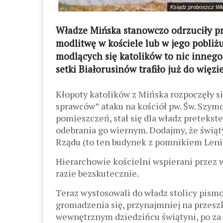
Ksiądz proboszcz Wła
Władze Mińska stanowczo odrzuciły pr
modlitwę w kościele lub w jego pobli
modlących się katolików to nic innego
setki Białorusinów trafiło już do więzi
Kłopoty katolików z Mińska rozpoczęły 
sprawców” ataku na kościół pw. Św. Szymo
pomieszczeń, stał się dla władz preteks
odebrania go wiernym. Dodajmy, że świą
Rządu (to ten budynek z pomnikiem Leni
Hierarchowie kościelni wspierani przez 
razie bezskutecznie.
Teraz wystosowali do władz stolicy pism
gromadzenia się, przynajmniej na przesz
wewnętrznym dziedzińcu świątyni, po z