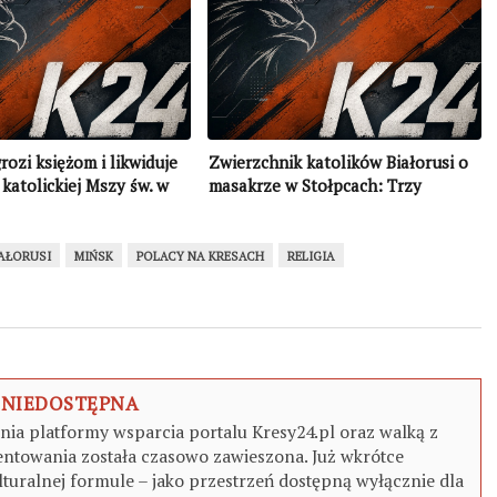
rozi księżom i likwiduje
Zwierzchnik katolików Białorusi o
 katolickiej Mszy św. w
masakrze w Stołpcach: Trzy
m radio
pokolenia ateizacji nie poszły na
marne
IAŁORUSI
MIŃSK
POLACY NA KRESACH
RELIGIA
 NIEDOSTĘPNA
a platformy wsparcia portalu Kresy24.pl oraz walką z
ntowania została czasowo zawieszona. Już wkrótce
turalnej formule – jako przestrzeń dostępną wyłącznie dla