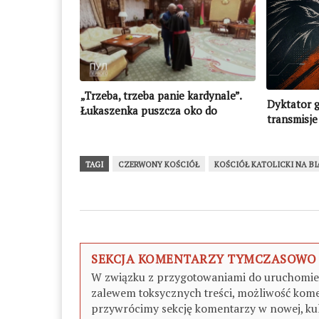
„Trzeba, trzeba panie kardynale”.
Dyktator g
Łukaszenka puszcza oko do
transmisje
Watykanu
białoruski
TAGI
CZERWONY KOŚCIÓŁ
KOŚCIÓŁ KATOLICKI NA B
SEKCJA KOMENTARZY TYMCZASOWO
W związku z przygotowaniami do uruchomieni
zalewem toksycznych treści, możliwość kome
przywrócimy sekcję komentarzy w nowej, kul