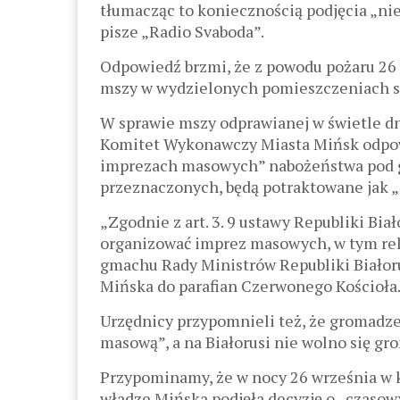
tłumacząc to koniecznością podjęcia „ni
pisze „Radio Svaboda”.
Odpowiedź brzmi, że z powodu pożaru 26 
mszy w wydzielonych pomieszczeniach s
W sprawie mszy odprawianej w świetle dn
Komitet Wykonawczy Miasta Mińsk odpowi
imprezach masowych” nabożeństwa pod go
przeznaczonych, będą potraktowane jak 
„Zgodnie z art. 3. 9 ustawy Republiki B
organizować imprez masowych, w tym reli
gmachu Rady Ministrów Republiki Białor
Mińska do parafian Czerwonego Kościoła
Urzędnicy przypomnieli też, że gromadzen
masową”, a na Białorusi nie wolno się gr
Przypominamy, że w nocy 26 września w k
władze Mińska podjęła decyzję o „czasow