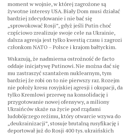
moment w wojnie, w której zagrożone są
żywotne interesy USA. Biały Dom musi działać
bardziej zdecydowanie i nie bać się
„sprowokować Rosji”, gdyż jeśli Putin choć
częściowo zrealizuje swoje cele na Ukrainie,
dalsza agresja jest tylko kwestią czasu i zagrozi
członkom NATO – Polsce i krajom bałtyckim.
Wskazują, że nadmierna ostrożność de facto
oddaje inicjatywę Putinowi. Nie można dać się
mu zastraszyć szantażem nuklearnym, tym
bardziej że robi on to nie pierwszy raz. Rozejm
nie położy kresu rosyjskiej agresji i okupacji, da
tylko Kremlowi przerwę na konsolidację i
przygotowanie nowej ofensywy, a miliony
Ukraińców skaże na życie pod rządami
ludobójczego reżimu, który otwarcie wzywa do
„deukrainizacji”, stosuje brutalną rusyfikację i
deportował już do Rosji 400 tys. ukraińskich