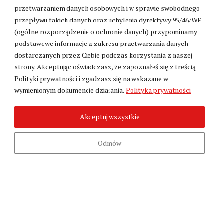
W związku z przygotowaniami do uruchomienia
przetwarzaniem danych osobowych i w sprawie swobodnego
platformy wsparcia portalu Kresy24.pl oraz walką
przepływu takich danych oraz uchylenia dyrektywy 95/46/WE
z zalewem toksycznych treści, możliwość
(ogólne rozporządzenie o ochronie danych) przypominamy
komentowania została czasowo zawieszona. Już
podstawowe informacje z zakresu przetwarzania danych
wkrótce przywrócimy sekcję komentarzy w nowej,
dostarczanych przez Ciebie podczas korzystania z naszej
kulturalnej formule – jako przestrzeń dostępną
strony. Akceptując oświadczasz, że zapoznałeś się z treścią
wyłącznie dla naszych stałych Czytelników i
Polityki prywatności i zgadzasz się na wskazane w
Patronów wspierających utrzymanie redakcji.
wymienionym dokumencie działania.
Polityka prywatności
Akceptuj wszystkie
Odmów