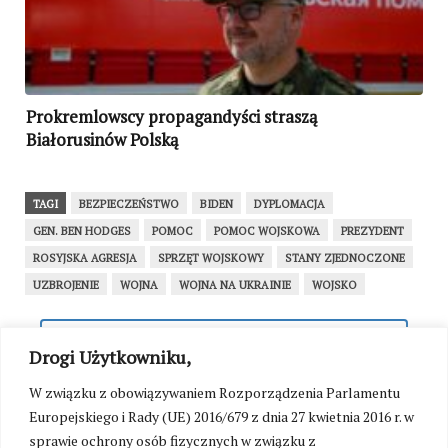
Prokremlowscy propagandyści straszą
Białorusinów Polską
TAGI
BEZPIECZEŃSTWO
BIDEN
DYPLOMACJA
GEN. BEN HODGES
POMOC
POMOC WOJSKOWA
PREZYDENT
ROSYJSKA AGRESJA
SPRZĘT WOJSKOWY
STANY ZJEDNOCZONE
UZBROJENIE
WOJNA
WOJNA NA UKRAINIE
WOJSKO
WRÓĆ NA STRONĘ GŁÓWNĄ
Drogi Użytkowniku,
W związku z obowiązywaniem Rozporządzenia Parlamentu
SEKCJA KOMENTARZY TYMCZASOWO
Europejskiego i Rady (UE) 2016/679 z dnia 27 kwietnia 2016 r. w
NIEDOSTĘPNA
sprawie ochrony osób fizycznych w związku z