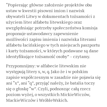
“Popierając główne założenie projektów obu
ustaw w kwestii pisowni imion i nazwisk
obywateli Litwy w dokumentach tożsamości z
użyciem liter alfabetu litewskiego oraz
uwzględniając potrzeby społeczeństwa komisja
proponuje ustawodawcy zapewnienie
możliwości zapisu imienia i nazwiska literami
alfabetu łacińskiego w tych miejscach paszportu
i karty tożsamości, w których podawane są dane
identyfikujące tożsamość osoby” – czytamy.
Przypomnijmy: w alfabecie litewskim nie
występują litery x, w, q. Jako że i w polskim
zapisie współczesnym w zasadzie nie pojawia się
ani “x”, ani “q”, przyjąć należy, że batalia toczy
się o głoskę “w”. Czyli, podnosząc całą rzecz
poziom wyżej, o wszystkich MickieWiczów,
MackieWiczów i WróbleWskich.