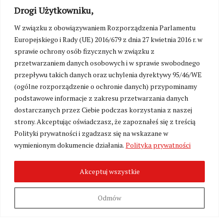
Drogi Użytkowniku,
W związku z obowiązywaniem Rozporządzenia Parlamentu
Europejskiego i Rady (UE) 2016/679 z dnia 27 kwietnia 2016 r. w
sprawie ochrony osób fizycznych w związku z
przetwarzaniem danych osobowych i w sprawie swobodnego
przepływu takich danych oraz uchylenia dyrektywy 95/46/WE
(ogólne rozporządzenie o ochronie danych) przypominamy
podstawowe informacje z zakresu przetwarzania danych
dostarczanych przez Ciebie podczas korzystania z naszej
strony. Akceptując oświadczasz, że zapoznałeś się z treścią
Polityki prywatności i zgadzasz się na wskazane w
wymienionym dokumencie działania.
Polityka prywatności
Zmień ustawienia cookies
Akceptuj wszystkie
©
Kresy24.pl
2026. Wszelkie Prawa Zastrzeżone.
O nas i Kontakt
|
Polityka prywatności
Odmów
Produkcja:
Fundacja Wolność i Demokracja