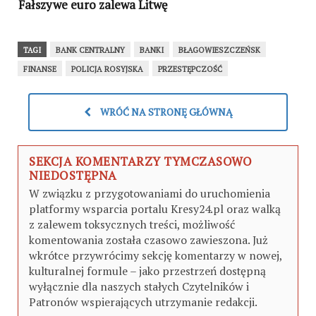
Fałszywe euro zalewa Litwę
TAGI
BANK CENTRALNY
BANKI
BŁAGOWIESZCZEŃSK
FINANSE
POLICJA ROSYJSKA
PRZESTĘPCZOŚĆ
WRÓĆ NA STRONĘ GŁÓWNĄ
SEKCJA KOMENTARZY TYMCZASOWO
NIEDOSTĘPNA
W związku z przygotowaniami do uruchomienia
platformy wsparcia portalu Kresy24.pl oraz walką
z zalewem toksycznych treści, możliwość
komentowania została czasowo zawieszona. Już
wkrótce przywrócimy sekcję komentarzy w nowej,
kulturalnej formule – jako przestrzeń dostępną
wyłącznie dla naszych stałych Czytelników i
Patronów wspierających utrzymanie redakcji.