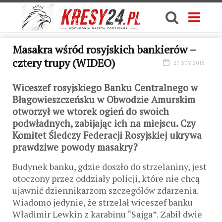
Masakra wśród rosyjskich bankierów –
cztery trupy (WIDEO)
27 STY 2015
Wiceszef rosyjskiego Banku Centralnego w
Błagowieszczeńsku w Obwodzie Amurskim
otworzył we wtorek ogień do swoich
podwładnych, zabijając ich na miejscu. Czy
Komitet Śledczy Federacji Rosyjskiej ukrywa
prawdziwe powody masakry?
Budynek banku, gdzie doszło do strzelaniny, jest
otoczony przez oddziały policji, które nie chcą
ujawnić dziennikarzom szczegółów zdarzenia.
Wiadomo jedynie, że strzelał wiceszef banku
Władimir Lewkin z karabinu “Sajga”. Zabił dwie