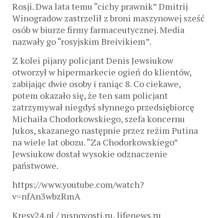
Rosji. Dwa lata temu “cichy prawnik” Dmitrij
Winogradow zastrzelił z broni maszynowej sześć
osób w biurze firmy farmaceutycznej. Media
nazwały go “rosyjskim Breivikiem”.
Z kolei pijany policjant Denis Jewsiukow
otworzył w hipermarkecie ogień do klientów,
zabijając dwie osoby i raniąc 8. Co ciekawe,
potem okazało się, że ten sam policjant
zatrzymywał niegdyś słynnego przedsiębiorcę
Michaiła Chodorkowskiego, szefa koncernu
Jukos, skazanego następnie przez reżim Putina
na wiele lat obozu. “Za Chodorkowskiego”
Jewsiukow dostał wysokie odznaczenie
państwowe.
https://www.youtube.com/watch?
v=nfAn3wbzRmA
Kresy24.pl / rusnovosti.ru, lifenews.ru