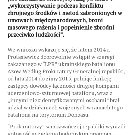
„wykorzystywanie podczas konfliktu
zbrojnego środków i metod zabronionych w
umowach międzynarodowych, broni
masowego rażenia i popełnienie zbrodni
przeciwko ludzkości”.
We wniosku wskazuje się, że latem 2014 r.
Protasiewicz dobrowolnie wstąpił w szeregi
zakazanego w “LPR” ukraińskiego batalionu
Azow. Według Prokuratury Generalnej republiki,
od lata 2014 do zimy 2015, pełniąc funkcję
zastępcy dowódcy łączności drugiej kompanii
uderzeniowo-szturmowej batalionu, wraz z
„innymi niezidentyfikowanymi osobami” brał
udział w działaniach wojennych w ramach tego
batalionu na terytorium Donbasu.
“Prokuratorzy” samozwańczej republiki wyrazili
gotowość udzielenia białoruskim organom