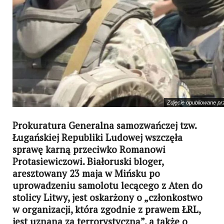
Zdjęcie opubliowane p
Prokuratura Generalna samozwańczej tzw.
Ługańskiej Republiki Ludowej wszczęła
sprawę karną przeciwko Romanowi
Protasiewiczowi. Białoruski bloger,
aresztowany 23 maja w Mińsku po
uprowadzeniu samolotu lecącego z Aten do
stolicy Litwy, jest oskarżony o „członkostwo
w organizacji, która zgodnie z prawem ŁRL,
jest uznana za terrorystyczną”, a także o