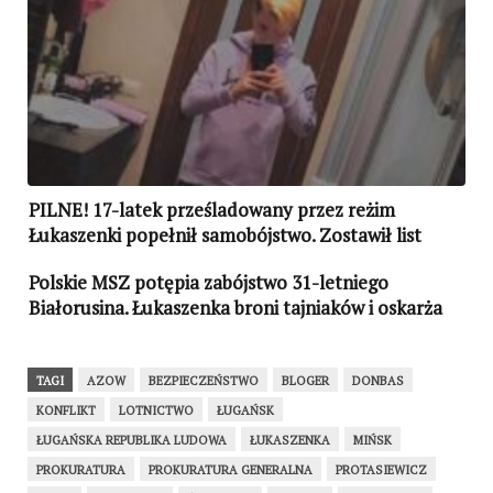
PILNE! 17-latek prześladowany przez reżim
Łukaszenki popełnił samobójstwo. Zostawił list
Polskie MSZ potępia zabójstwo 31-letniego
Białorusina. Łukaszenka broni tajniaków i oskarża
ofiarę
TAGI
AZOW
BEZPIECZEŃSTWO
BLOGER
DONBAS
KONFLIKT
LOTNICTWO
ŁUGAŃSK
ŁUGAŃSKA REPUBLIKA LUDOWA
ŁUKASZENKA
MIŃSK
PROKURATURA
PROKURATURA GENERALNA
PROTASIEWICZ