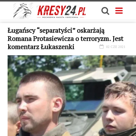
Ługańscy “separatyści” oskarżają
Romana Protasiewicza o terroryzm. Jest
komentarz Łukaszenki
02 CZE 2021