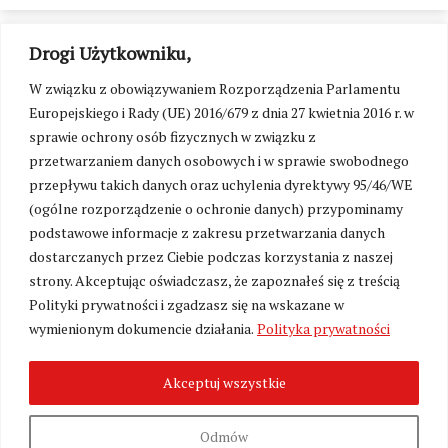
Drogi Użytkowniku,
W związku z obowiązywaniem Rozporządzenia Parlamentu
Europejskiego i Rady (UE) 2016/679 z dnia 27 kwietnia 2016 r. w
sprawie ochrony osób fizycznych w związku z
przetwarzaniem danych osobowych i w sprawie swobodnego
przepływu takich danych oraz uchylenia dyrektywy 95/46/WE
(ogólne rozporządzenie o ochronie danych) przypominamy
podstawowe informacje z zakresu przetwarzania danych
dostarczanych przez Ciebie podczas korzystania z naszej
strony. Akceptując oświadczasz, że zapoznałeś się z treścią
Polityki prywatności i zgadzasz się na wskazane w
Zmień ustawienia cookies
wymienionym dokumencie działania.
Polityka prywatności
Akceptuj wszystkie
©
Kresy24.pl
2026. Wszelkie Prawa Zastrzeżone.
O nas i Kontakt
|
Polityka prywatności
Produkcja:
Fundacja Wolność i Demokracja
Odmów