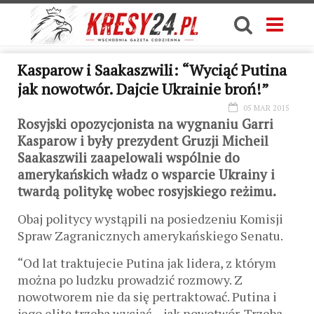
Kasparow i Saakaszwili: “Wyciąć Putina
jak nowotwór. Dajcie Ukrainie broń!”
05 MAR 2015
Rosyjski opozycjonista na wygnaniu Garri
Kasparow i były prezydent Gruzji Micheil
Saakaszwili zaapelowali wspólnie do
amerykańskich władz o wsparcie Ukrainy i
twardą politykę wobec rosyjskiego reżimu.
Obaj politycy wystąpili na posiedzeniu Komisji
Spraw Zagranicznych amerykańskiego Senatu.
“Od lat traktujecie Putina jak lidera, z którym
można po ludzku prowadzić rozmowy. Z
nowotworem nie da się pertraktować. Putina i
jego elitę trzeba wyciąć – jak nowotwór. Trzeba