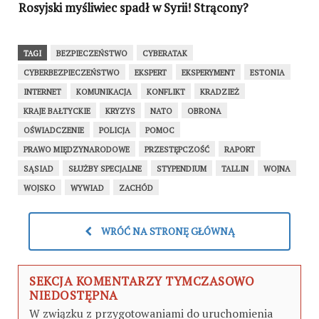
Rosyjski myśliwiec spadł w Syrii! Strącony?
TAGI
BEZPIECZEŃSTWO
CYBERATAK
CYBERBEZPIECZEŃSTWO
EKSPERT
EKSPERYMENT
ESTONIA
INTERNET
KOMUNIKACJA
KONFLIKT
KRADZIEŻ
KRAJE BAŁTYCKIE
KRYZYS
NATO
OBRONA
OŚWIADCZENIE
POLICJA
POMOC
PRAWO MIĘDZYNARODOWE
PRZESTĘPCZOŚĆ
RAPORT
SĄSIAD
SŁUŻBY SPECJALNE
STYPENDIUM
TALLIN
WOJNA
WOJSKO
WYWIAD
ZACHÓD
WRÓĆ NA STRONĘ GŁÓWNĄ
SEKCJA KOMENTARZY TYMCZASOWO
NIEDOSTĘPNA
W związku z przygotowaniami do uruchomienia