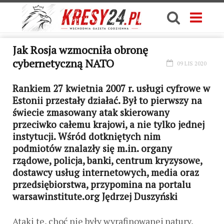
Jak Rosja wzmocniła obronę
cybernetyczną NATO
09 LIS 2020
Rankiem 27 kwietnia 2007 r. usługi cyfrowe w
Estonii przestały działać. Był to pierwszy na
świecie zmasowany atak skierowany
przeciwko całemu krajowi, a nie tylko jednej
instytucji. Wśród dotkniętych nim
podmiotów znalazły się m.in. organy
rządowe, policja, banki, centrum kryzysowe,
dostawcy usług internetowych, media oraz
przedsiębiorstwa, przypomina na portalu
warsawinstitute.org
Jędrzej Duszyński
Ataki te, choć nie były wyrafinowanej natury,