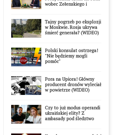
wobec Zełenskiego i
Orderu Orła Białego
Tajny pogrzeb po eksplozji
w Moskwie. Rosja ukrywa
śmierć generała? (WIDEO)
Polski konsulat ostrzega!
"Nie będziemy mogli
pomóc"
Pora na Upiora! Główny
producent dronów wyleciał
w powietrze (WIDEO)
Czy to już modus operandi
ukraińskiej elity? Z
ambasady pod śledztwo