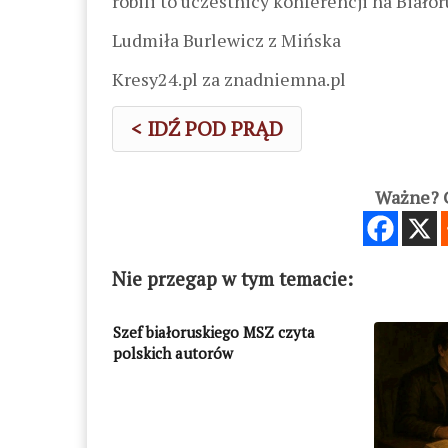
robili to uczestnicy konferencji na Bia
Ludmiła Burlewicz z Mińska
Kresy24.pl za znadniemna.pl
< IDŹ POD PRĄD
Ważne? C
Nie przegap w tym temacie:
Szef białoruskiego MSZ czyta
polskich autorów