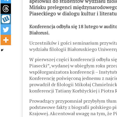
apelowali do studentów wydziału filo
Mińsku prelegenci międzynarodowego 
Piaseckiego w dialogu kultur i literatu
Konferencja odbyła się 18 lutego w audit
Białorusi.
Uczestników i gości seminarium przywit
wydziału filologii Białoruskiego Uniwer
W pierwszej części konferencji odbyła się
Piasecki”, wydanej w ubiegłym roku przez
współorganizatora konferencji – Instytut
Konferencję poświęconą jednemu z najcie
prowadził dr filologii Mikołaj Chmielni
konferencji Tatiany Korbżyckiej i Piotra 
Prowadzący przypomniał przybyłym tłumn
podstawowe fakty z biografii polskiego pi
Krajowej. Akcentował uwagę na tym, że Pi