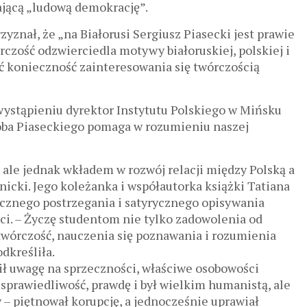
ającą „ludową demokrację”.
yznał, że „na Białorusi Sergiusz Piasecki jest prawie
órczość odzwierciedla motywy białoruskiej, polskiej i
ić konieczność zainteresowania się twórczością
stąpieniu dyrektor Instytutu Polskiego w Mińsku
soba Piaseckiego pomaga w rozumieniu naszej
 ale jednak wkładem w rozwój relacji między Polską a
icki. Jego koleżanka i współautorka książki Tatiana
ycznego postrzegania i satyrycznego opisywania
ści. – Życzę studentom nie tylko zadowolenia od
 twórczość, nauczenia się poznawania i rozumienia
dkreśliła.
cił uwagę na sprzeczności, właściwe osobowości
 sprawiedliwość, prawdę i był wielkim humanistą, ale
ny – piętnował korupcję, a jednocześnie uprawiał