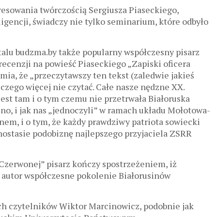
esowania twórczością Sergiusza Piaseckiego,
ligencji, świadczy nie tylko seminarium, które odbyło
talu budzma.by także popularny współczesny pisarz
recenzji na powieść Piaseckiego „Zapiski oficera
mia, że „przeczytawszy ten tekst (zaledwie jakieś
iczego więcej nie czytać. Całe nasze nędzne XX.
Jest tam i o tym czemu nie przetrwała Białoruska
no, i jak nas „jednoczyli” w ramach układu Mołotowa-
linem, i o tym, że każdy prawdziwy patriota sowiecki
stasie podobiznę najlepszego przyjaciela ZSRR
 Czerwonej” pisarz kończy spostrzeżeniem, iż
e autor współczesne pokolenie Białorusinów
ich czytelników Wiktor Marcinowicz, podobnie jak