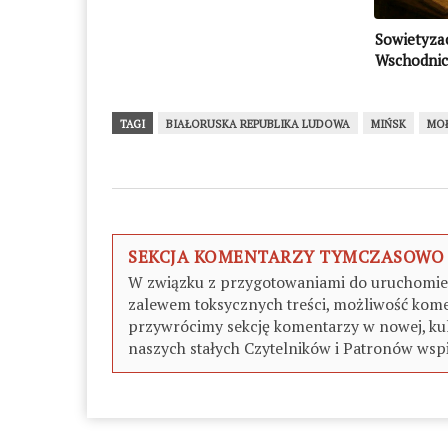
Sowietyza
Wschodnich
TAGI
BIAŁORUSKA REPUBLIKA LUDOWA
MIŃSK
MO
SEKCJA KOMENTARZY TYMCZASOWO
W związku z przygotowaniami do uruchomieni
zalewem toksycznych treści, możliwość kome
przywrócimy sekcję komentarzy w nowej, kul
naszych stałych Czytelników i Patronów wspi