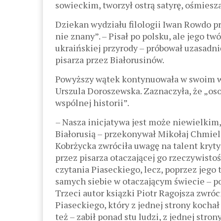
sowieckim, tworzył ostrą satyrę, ośmiesz
Dziekan wydziału filologii Iwan Rowdo prz
nie znany”. – Pisał po polsku, ale jego tw
ukraińskiej przyrody – próbował uzasadn
pisarza przez Białorusinów.
Powyższy wątek kontynuowała w swoim wy
Urszula Doroszewska. Zaznaczyła, że „o
wspólnej historii”.
– Nasza inicjatywa jest może niewielkim,
Białorusią – przekonywał Mikołaj Chmieln
Kobrżycka zwróciła uwagę na talent kryt
przez pisarza otaczającej go rzeczywisto
czytania Piaseckiego, lecz, poprzez jego
samych siebie w otaczającym świecie – po
Trzeci autor ksiązki Piotr Ragojsza zwró
Piaseckiego, który z jednej strony kochał
też – zabił ponad stu ludzi, z jednej stro