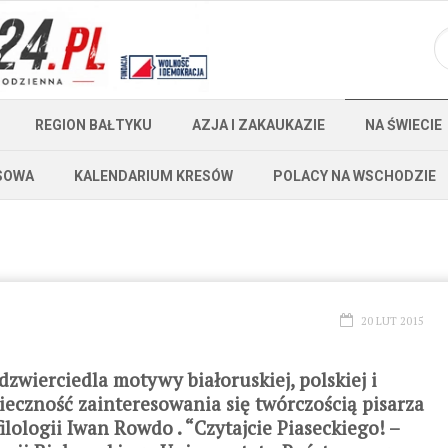
REGION BAŁTYKU
AZJA I ZAKAUKAZIE
NA ŚWIECIE
SOWA
KALENDARIUM KRESÓW
POLACY NA WSCHODZIE
20 LUT 2015
dzwierciedla motywy białoruskiej, polskiej i
ieczność zainteresowania się twórczością pisarza
lologii Iwan Rowdo . “Czytajcie Piaseckiego! –