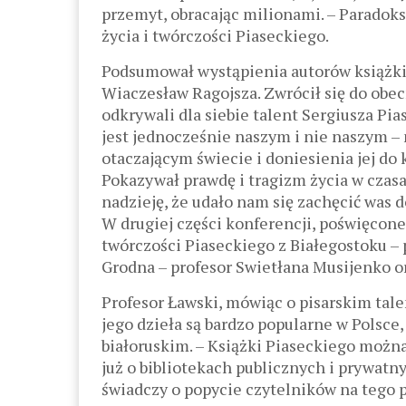
przemyt, obracając milionami. – Paradoks
życia i twórczości Piaseckiego.
Podsumował wystąpienia autorów książki „
Wiaczesław Ragojsza. Zwrócił się do obe
odkrywali dla siebie talent Sergiusza Pi
jest jednocześnie naszym i nie naszym –
otaczającym świecie i doniesienia jej do k
Pokazywał prawdę i tragizm życia w czasa
nadzieję, że udało nam się zachęcić was d
W drugiej części konferencji, poświęcone
twórczości Piaseckiego z Białegostoku – pr
Grodna – profesor Swietłana Musijenko o
Profesor Ławski, mówiąc o pisarskim tale
jego dzieła są bardzo popularne w Polsc
białoruskim. – Książki Piaseckiego można
już o bibliotekach publicznych i prywatn
świadczy o popycie czytelników na tego p