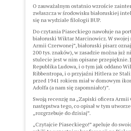
O zauważalnym ostatnio wzroście zainter
zwłaszcza w środowisku białoruskiej inte
się na wydziale filologii BUP.
Do czytania Piaseckiego nawołuje na por
białoruski Wiktar Marcinowicz. W swojej 
Armii Czerwonej”, białoruski pisarz oznaj
200 tys. znaków), w zasadzie można już n
stulecie jest w nim opisane przepięknie. 
Republika Ludowa, i o tym jak oddano Wil
Ribbentropa, i o przyjaźni Hitlera ze Sta
przed 1941 rokiem miał w domowym ikono
Adolfa (a nam się zapomniało!)”.
Swoją recenzję na „Zapiski oficera Armii
następstwa tego, co opisał w tym utworz
„rozgrzebuje do dzisiaj”.
„Czytajcie Piaseckiego!” apeluje do swo