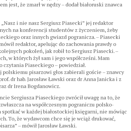
em jest, że zmarł w nędzy – dodał białoruski znawca
Nasz i nie nasz Sergiusz Piasecki” jej redaktor
cnych na konferencji studentów z życzeniem, żeby
aseckiego oraz innych gwiazd pogranicza. – Piasecki
 mówił redaktor, apelując do zachowania prawdy o
olejnych pokoleń, jak robił to Sergiusz Piasecki. –
ch, w których żył sam i jego współcześni. Mam
o czytania Piaseckiego – powiedział.
j polskiemu pisarzowi głos zabierali goście – znawcy
of. dr hab. Jarosław Ławski oraz dr Anna Janicka i z
raz dr Irena Bogdanowicz.
ncie Sergiusza Piaseckiego zwrócił uwagę na to, że
e, zwłaszcza na współczesnym pograniczu polsko-
 spotkać w każdej białostockiej księgarni, nie mówiąc
ych. To, że wydawcom chce się je wciąż drukować,
isarza” – mówił Jarosław Ławski.