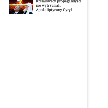
Kremlowscy propagandyści
nie wytrzymali.
Apokaliptyczny Cyryl
przesadził