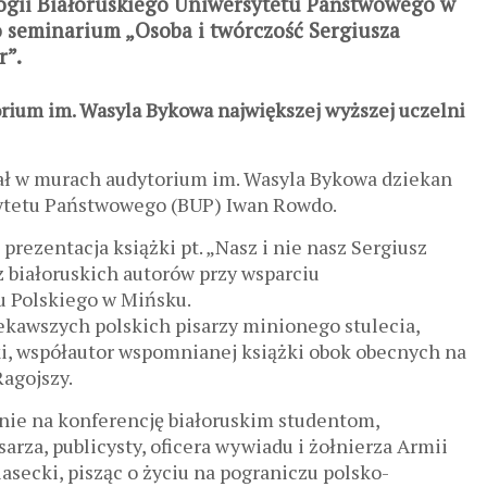
logii Białoruskiego Uniwersytetu Państwowego w
seminarium „Osoba i twórczość Sergiusza
r”.
orium im. Wasyla Bykowa największej wyższej uczelni
ał w murach audytorium im. Wasyla Bykowa dziekan
sytetu Państwowego (BUP) Iwan Rowdo.
 prezentacja książki pt. „Nasz i nie nasz Sergiusz
 białoruskich autorów przy wsparciu
u Polskiego w Mińsku.
kawszych polskich pisarzy minionego stulecia,
cki, współautor wspomnianej książki obok obecnych na
Ragojszy.
ie na konferencję białoruskim studentom,
sarza, publicysty, oficera wywiadu i żołnierza Armii
asecki, pisząc o życiu na pograniczu polsko-