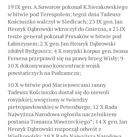
19 IX gen. A.Suworow pokonał K.Sierakowskiego
w bitwie pod Terespolem; tegoż dnia Tadeusz
Kościuszko walczył w Siedlcach; 25 IX gen. Jan
Henryk Dąbrowski wkroczył do Gniezna, a 25.IX
tenże generał pokonał Prusaków w bitwie pod
Łabiszynem; 2 X gen. Jan Henryk Dąbrowski
zdobył Bydgoszcz; 4 X rosyjski korpus gen. Iwana
Fersena przeprawił się na prawy brzeg Wisły; 9-
10 X dokonywano koncentracji wojsk
powstańczych na Podzamczu;
10 X w bitwie pod Maciejowicami ranny
Tadeusz Kościuszko dostał się do niewoli
rosyjskiej; uwięziony w twierdzy
pietropawłowskiej w Petersburgu; 12 X Rada
Najwyższa Narodowa ogłosiła naczelnikiem
postania Tomasza Wawrzeckiego*; 14 X gen. Jan
Henryk Dąbrowski rozpoczął odwrót z
Wielkopolski; 19 X Rada Najwyższa Narodowa