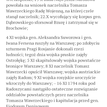
powołała na wniosek naczelnika Tomasza
Wawrzeckiego Radę Wojenną, na której czele
stanął naczelnik; 22.X wycofujący się korpus gen.
Dąbrowskiego sforsował Bzurę i zatrzymał się w
Brochowie;
4 XI wojska gen. Aleksandra Suworowa i gen.
Iwana Fersena ruszyły na Warszawę; po zdobyciu
szturmem Pragi Rosjanie dokonali rzezi
ludności; tegoż dnia wojska pruskie zajęły
Ostrołękę; 5 XI skapitulowały wojska powstańcze
broniące Warszawy; 8 XI naczelnik Tomasz
Wawrzecki opuścił Warszawę; wojska austriackie
zajęły Radom; 9 XI wojska rosyjskie uroczyście
wkroczyły do Warszawy; – 16 XI 1794 roku pod
Radoszycami nastąpiło ostateczne rozwiązanie
oddziałów powstańczych przez naczelnika
Tomasza Wawrzeckiego i kapitulacja przed gen.
Fiodorem Denisowem.