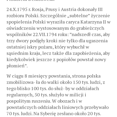
24.X.1795 r. Rosja, Prusy i Austria dokonały III
rozbioru Polski. Szczególnie „subtelne” życzenie
spopielenia Polski wyraziła caryca Katarzyna II w
oświadczeniu wystosowanym do grabieżczych
wspólników 22.VII.1794 roku: ”nadszedł czas, aby
trzy dwory podjęły kroki nie tylko dla ugaszenia
ostatniej iskry pożaru, który wybuchł w
sąsiednim kraju, lecz także dla zapobieżenia, aby
kiedykolwiek jeszcze z popiołów powstał nowy
płomień”.
W ciągu 8 miesięcy powstania, strona polska
zmobilizowa- ła do walki około 150 tys. ludzi, z
tego blisko 100 tys. do służ- by w oddziałach
regularnych, 50 tys. służyło w milicji i
pospolitym ruszeniu. W obozach i w
powstańczych oddziałach liniowych przebywało
70 tys. ludzi. Na Syberię zesłano około 20 tys.