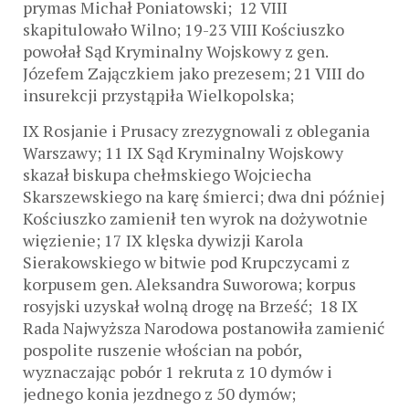
prymas Michał Poniatowski; 12 VIII
skapitulowało Wilno; 19-23 VIII Kościuszko
powołał Sąd Kryminalny Wojskowy z gen.
Józefem Zajączkiem jako prezesem; 21 VIII do
insurekcji przystąpiła Wielkopolska;
IX Rosjanie i Prusacy zrezygnowali z oblegania
Warszawy; 11 IX Sąd Kryminalny Wojskowy
skazał biskupa chełmskiego Wojciecha
Skarszewskiego na karę śmierci; dwa dni później
Kościuszko zamienił ten wyrok na dożywotnie
więzienie; 17 IX klęska dywizji Karola
Sierakowskiego w bitwie pod Krupczycami z
korpusem gen. Aleksandra Suworowa; korpus
rosyjski uzyskał wolną drogę na Brześć; 18 IX
Rada Najwyższa Narodowa postanowiła zamienić
pospolite ruszenie włościan na pobór,
wyznaczając pobór 1 rekruta z 10 dymów i
jednego konia jezdnego z 50 dymów;