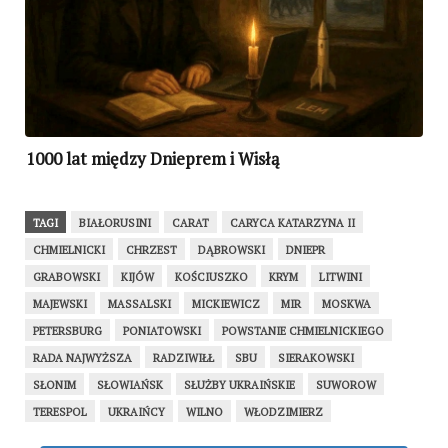
1000 lat między Dnieprem i Wisłą
TAGI
BIAŁORUSINI
CARAT
CARYCA KATARZYNA II
CHMIELNICKI
CHRZEST
DĄBROWSKI
DNIEPR
GRABOWSKI
KIJÓW
KOŚCIUSZKO
KRYM
LITWINI
MAJEWSKI
MASSALSKI
MICKIEWICZ
MIR
MOSKWA
PETERSBURG
PONIATOWSKI
POWSTANIE CHMIELNICKIEGO
RADA NAJWYŻSZA
RADZIWIŁŁ
SBU
SIERAKOWSKI
SŁONIM
SŁOWIAŃSK
SŁUŻBY UKRAIŃSKIE
SUWOROW
TERESPOL
UKRAIŃCY
WILNO
WŁODZIMIERZ