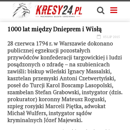
1000 lat między Dnieprem i Wisłą
03 LIP 2015
28 czerwca 1794 r. w Warszawie dokonano
publicznej egzekucji pozostałych
przywódców konfederacji targowickiej i ludzi
posądzonych o zdradę – na szubienicach
zawiśli: biskup wileński Ignacy Massalski,
kasztelan przemyski Antoni Czetwertyński,
poseł do Turcji Karol Boscamp Lasopolski,
szambelan Stefan Grabowski, instygator (dzis.
prokurator) koronny Mateusz Roguski,
szpieg rosyjski Marceli Piętka, adwokat
Michał Wulfers, instygator sądów
kryminalnych Józef Majewski.