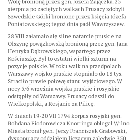
Wolę bronioną przez gen. Józefa Zajączka. 25
sierpnia po zaciętych walkach Prusacy zdobyli
Szwedzkie Górki bronione przez księcia Józefa
Poniatowskiego; tegoż dnia padł Wawrzyszew.
28 VIII załamało się silne natarcie pruskie na
Olszynę powązkowską bronioną przez gen. Jana
Henryka Dąbrowskiego, wspartego przez
Kościuszkę. Był to ostatni wielki szturm na
pozycje polskie. W toku walk na przedpolach
Warszawy wojsko pruskie stopniało do 18 tys.
Straciło prawie połowę stanu wyjściowego. W
nocy 5/6 września wojska pruskie i rosyjskie
odstąpiły od Warszawy. Prusacy odeszli do
Wielkopolski, a Rosjanie za Pilicę.
W dniach 19-20 VII 1794 korpus rosyjski gen.
Bohdana Fiodorowicza Knorringa oblegał Wilno.
Miasta bronił gen. Jerzy Franciszek Grabowski,
dysponujący oddziałem liczącym zaledwie 350