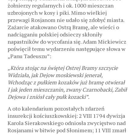
żołnierzy regularnych i ok. 1000 mieszczan
uzbrojonych w kosy i piki. Mimo wielkiej
przewagi Rosjanom nie udało się zdobyć miasta.
Zażarcie atakowano Ostrą Bramę, ale wieści o
nadciąganiu polskiej odsieczy skłoniły
napastników do wycofania się. Adam Mickiewicz
poświęcił temu wydarzeniu następujące słowa w
„Panu Tadeuszu”:
„Która stojąc na świętej Ostrej Bramy szczycie
Widziała, jak Dejow moskiewski jenerał,
Wchodząc z pułkiem kozaków już bramę otwierał
I jak jeden mieszczanin, zwany Czarnobacki, Zabił
Dejowa i zniósł cały pułk kozacki”.
A oto kalendarium pozostałych zdarzeń
insurekcji kościuszkowskiej: 2 VIII 1794 dywizja
Karola Sierakowskiego odniosła zwycięstwo nad
Rosjanami w bitwie pod Słonimem; 11 VIII zmarł