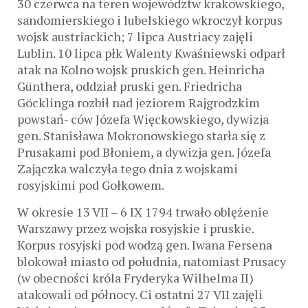
30 czerwca na teren województw krakowskiego,
sandomierskiego i lubelskiego wkroczył korpus
wojsk austriackich; 7 lipca Austriacy zajęli
Lublin. 10 lipca płk Walenty Kwaśniewski odparł
atak na Kolno wojsk pruskich gen. Heinricha
Günthera, oddział pruski gen. Friedricha
Göcklinga rozbił nad jeziorem Rajgrodzkim
powstań- ców Józefa Więckowskiego, dywizja
gen. Stanisława Mokronowskiego starła się z
Prusakami pod Błoniem, a dywizja gen. Józefa
Zajączka walczyła tego dnia z wojskami
rosyjskimi pod Gołkowem.
W okresie 13 VII – 6 IX 1794 trwało oblężenie
Warszawy przez wojska rosyjskie i pruskie.
Korpus rosyjski pod wodzą gen. Iwana Fersena
blokował miasto od południa, natomiast Prusacy
(w obecności króla Fryderyka Wilhelma II)
atakowali od północy. Ci ostatni 27 VII zajęli