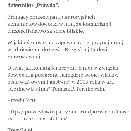
dzienniku „Prawda”.
Broniący chrześcijan lider rosyjskich
komunistów dowodzi w nim, że komunizm i
chrześcijaństwo są sobie bliskie.
W jakimś sensie ma zapewne rację, przynajmniej
w odniesieniu do części Rosyjskiej Cerkwi
Prawosławnej.
O tym, jak komuniści uczynili z niej w Związku
Sowieckim posłuszne narzędzie swojej władzy,
pisał w „Nowym Państwie” w 2003 roku w art.
„Cerkiew Stalina” Tomasz P. Terlikowski.
Przedruk tu:
https://prawoslawnypartyzant.wordpress.com/maso
zsrr-i-fr/cerkiew-stalina/
Kresy24.pl