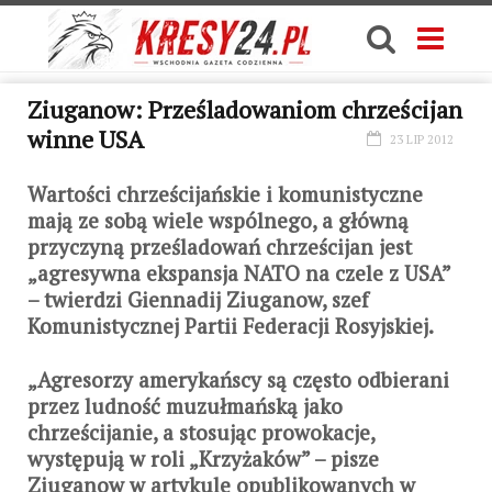
Ziuganow: Prześladowaniom chrześcijan
winne USA
23 LIP 2012
Wartości chrześcijańskie i komunistyczne
mają ze sobą wiele wspólnego, a główną
przyczyną prześladowań chrześcijan jest
„agresywna ekspansja NATO na czele z USA”
– twierdzi Giennadij Ziuganow, szef
Komunistycznej Partii Federacji Rosyjskiej.
„Agresorzy amerykańscy są często odbierani
przez ludność muzułmańską jako
chrześcijanie, a stosując prowokacje,
występują w roli „Krzyżaków” – pisze
Ziuganow w artykule opublikowanych w