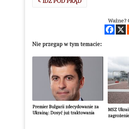
< IDŹ POD PRĄD
Ważne? C
Nie przegap w tym temacie:
Premier Bulgarii zdecydowanie za
MSZ Ukrain
Ukrainą: Dosyć już traktowania
zagrożeni
Bułgarii przez Rosję jak swojej
piątej kolumny w NATO i UE