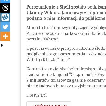
Porozumienie z Shell zostało podpisa
Ukrainy Wiktora Janukowycza i premie
podano o nim informacji do publiczne
Mimo to treść umowy dotyczącej wydobyc
Placu w obwodzie charkowskim i doniecki
portalu „Teksty”.
Opozycja wnosi o przeprowadzenie śledz
podpisania tego porozumienia – oświadcz
Witalija Kliczki “Udar”.
Kontrakt z angielsko-holenderską spółką
uzależnienie kraju od “Gazpromu”, który
7 miliardów dolarów za gaz nie odebrany w
płacić żadnych haraczy rosyjskiemu mono
Kresy24.pl