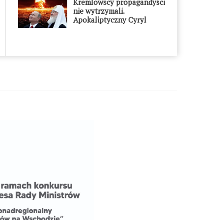
Kremlowscy propagandyści
nie wytrzymali.
Apokaliptyczny Cyryl
przesadził