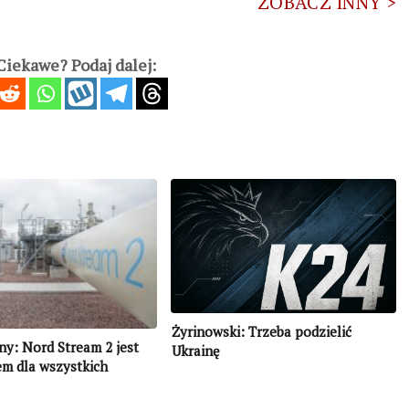
ZOBACZ INNY >
iekawe? Podaj dalej:
Żyrinowski: Trzeba podzielić
y: Nord Stream 2 jest
Ukrainę
em dla wszystkich