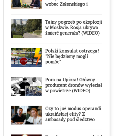
wobec Zełenskiego i
Orderu Orła Białego
Tajny pogrzeb po eksplozji
w Moskwie. Rosja ukrywa
śmierć generała? (WIDEO)
Polski konsulat ostrzega!
"Nie będziemy mogli
pomóc"
Pora na Upiora! Główny
producent dronów wyleciał
w powietrze (WIDEO)
Czy to już modus operandi
ukraińskiej elity? Z
ambasady pod śledztwo