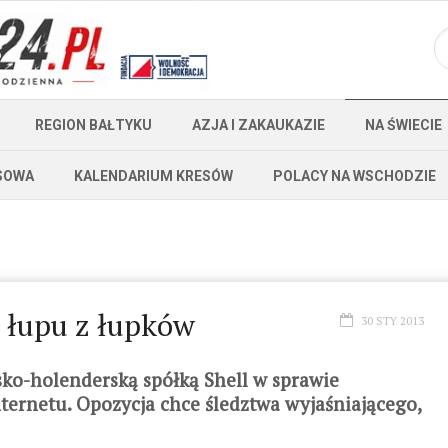
REGION BAŁTYKU
AZJA I ZAKAUKAZIE
NA ŚWIECIE
SOWA
KALENDARIUM KRESÓW
POLACY NA WSCHODZIE
 łupu z łupków
30 STY 2013
sko-holenderską spółką Shell w sprawie
ternetu. Opozycja chce śledztwa wyjaśniającego,