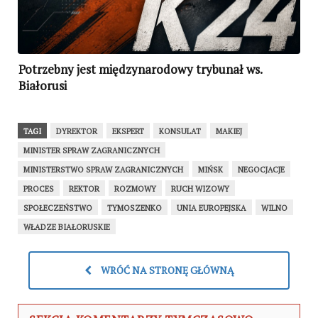
Potrzebny jest międzynarodowy trybunał ws.
Białorusi
TAGI
DYREKTOR
EKSPERT
KONSULAT
MAKIEJ
MINISTER SPRAW ZAGRANICZNYCH
MINISTERSTWO SPRAW ZAGRANICZNYCH
MIŃSK
NEGOCJACJE
PROCES
REKTOR
ROZMOWY
RUCH WIZOWY
SPOŁECZEŃSTWO
TYMOSZENKO
UNIA EUROPEJSKA
WILNO
WŁADZE BIAŁORUSKIE
WRÓĆ NA STRONĘ GŁÓWNĄ