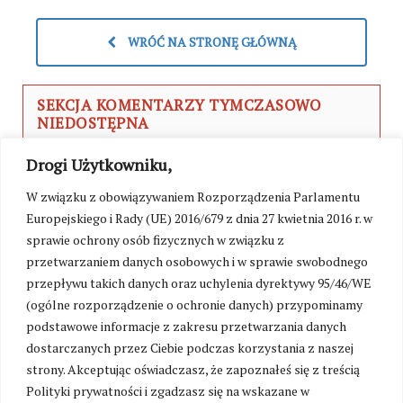
WRÓĆ NA STRONĘ GŁÓWNĄ
SEKCJA KOMENTARZY TYMCZASOWO
NIEDOSTĘPNA
W związku z przygotowaniami do uruchomienia
Drogi Użytkowniku,
platformy wsparcia portalu Kresy24.pl oraz walką
z zalewem toksycznych treści, możliwość
W związku z obowiązywaniem Rozporządzenia Parlamentu
komentowania została czasowo zawieszona. Już
Europejskiego i Rady (UE) 2016/679 z dnia 27 kwietnia 2016 r. w
wkrótce przywrócimy sekcję komentarzy w nowej,
sprawie ochrony osób fizycznych w związku z
kulturalnej formule – jako przestrzeń dostępną
przetwarzaniem danych osobowych i w sprawie swobodnego
wyłącznie dla naszych stałych Czytelników i
przepływu takich danych oraz uchylenia dyrektywy 95/46/WE
Patronów wspierających utrzymanie redakcji.
(ogólne rozporządzenie o ochronie danych) przypominamy
podstawowe informacje z zakresu przetwarzania danych
dostarczanych przez Ciebie podczas korzystania z naszej
strony. Akceptując oświadczasz, że zapoznałeś się z treścią
Polityki prywatności i zgadzasz się na wskazane w