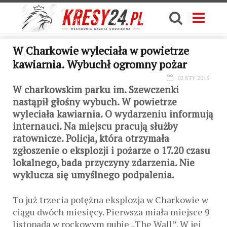
W Charkowie wyleciała w powietrze
kawiarnia. Wybuchł ogromny pożar
02 STY 2015
W charkowskim parku im. Szewczenki
nastąpił głośny wybuch. W powietrze
wyleciała kawiarnia. O wydarzeniu informują
internauci. Na miejscu pracują służby
ratownicze. Policja, która otrzymała
zgłoszenie o eksplozji i pożarze o 17.20 czasu
lokalnego, bada przyczyny zdarzenia. Nie
wyklucza się umyślnego podpalenia.
To już trzecia potężna eksplozja w Charkowie w
ciągu dwóch miesięcy. Pierwsza miała miejsce 9
listopada w rockowym pubie „The Wall”. W jej