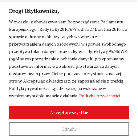
Drogi Użytkowniku,
W związku z obowiązywaniem Rozporządzenia Parlamentu
Europejskiego i Rady (UE) 2016/679 z dnia 27 kwietnia 2016 r. w
sprawie ochrony osób fizycznych w związku z
przetwarzaniem danych osobowych i w sprawie swobodnego
przepływu takich danych oraz uchylenia dyrektywy 95/46/WE
(ogólne rozporządzenie o ochronie danych) przypominamy
podstawowe informacje z zakresu przetwarzania danych
dostarczanych przez Ciebie podczas korzystania z naszej
strony. Akceptując oświadczasz, że zapoznałeś się z treścią
Polityki prywatności i zgadzasz się na wskazane w
Zmień ustawienia cookies
wymienionym dokumencie działania.
Polityka prywatności
Akceptuj wszystkie
©
Kresy24.pl
2026. Wszelkie Prawa Zastrzeżone.
O nas i Kontakt
|
Polityka prywatności
Produkcja:
Fundacja Wolność i Demokracja
Odmów