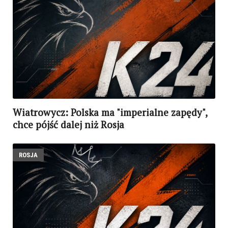
Wiatrowycz: Polska ma "imperialne zapędy",
chce pójść dalej niż Rosja
ROSJA