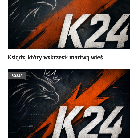
Ksiądz, który wskrzesił martwą wieś
ROSJA