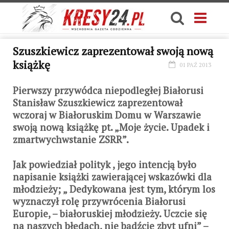
Szuszkiewicz zaprezentował swoją nową
książkę
01 PAŹ 2013
Pierwszy przywódca niepodległej Białorusi
Stanisław Szuszkiewicz zaprezentował
wczoraj w Białoruskim Domu w Warszawie
swoją nową książkę pt. „Moje życie. Upadek i
zmartwychwstanie ZSRR”.
Jak powiedział polityk , jego intencją było
napisanie książki zawierającej wskazówki dla
młodzieży; „ Dedykowana jest tym, którym los
wyznaczył rolę przywrócenia Białorusi
Europie, – białoruskiej młodzieży. Uczcie się
na naszych błędach, nie bądźcie zbyt ufni” –