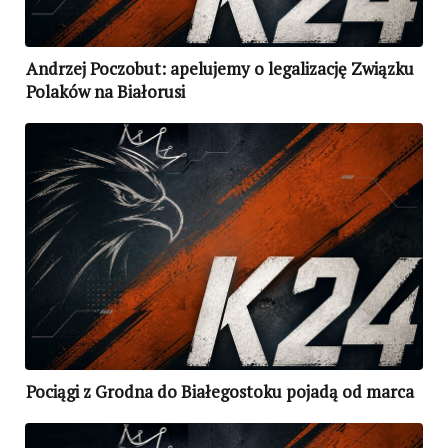
Andrzej Poczobut: apelujemy o legalizację Związku
Polaków na Białorusi
Pociągi z Grodna do Białegostoku pojadą od marca