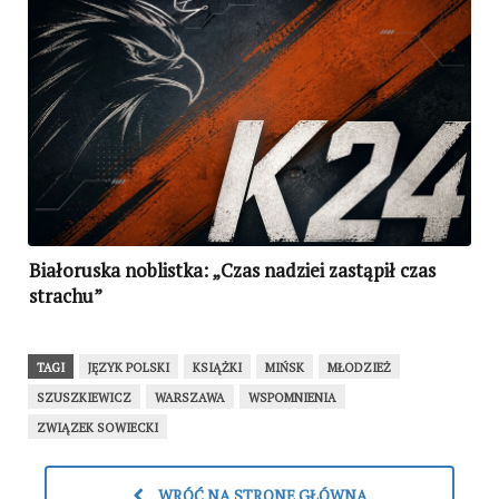
Białoruska noblistka: „Czas nadziei zastąpił czas
strachu”
TAGI
JĘZYK POLSKI
KSIĄŻKI
MIŃSK
MŁODZIEŻ
SZUSZKIEWICZ
WARSZAWA
WSPOMNIENIA
ZWIĄZEK SOWIECKI
WRÓĆ NA STRONĘ GŁÓWNĄ