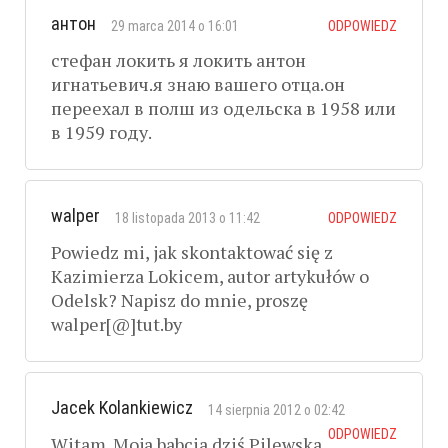
антон
29 marca 2014 o 16:01
ODPOWIEDZ
стефан локить я локить антон
игнатьевич.я знаю вашего отца.он
переехал в полш из одельска в 1958 или
в 1959 году.
walper
18 listopada 2013 o 11:42
ODPOWIEDZ
Powiedz mi, jak skontaktować się z
Kazimierza Lokicem, autor artykułów o
Odelsk? Napisz do mnie, proszę
walper[@]tut.by
Jacek Kolankiewicz
14 sierpnia 2012 o 02:42
ODPOWIEDZ
Witam. Moja babcia dziś Pilewska