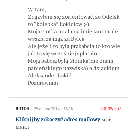
Witam,
Zdążyłem się zorientować, że Odelsk
to “kolebka” Łokiciów ;-).
Moja ciotka miała na imię Janina ale
wyszła za mąż za Bylca.
Ale jeżeli to była prababcia to kto wie
jak to się wcześniej splatało.
Moją babcią byłą Monika(nie znam
panieńskiego nazwiska) a dziadkiem
Aleksander Łokić.
Pozdrawiam
антон
29 marca 2014 o 16:15
ODPOWIEDZ
Kliknij by zobaczyć adres mailowy
мой
маил