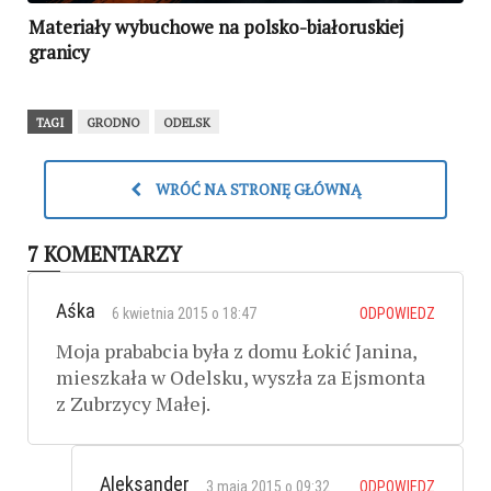
Materiały wybuchowe na polsko-białoruskiej
granicy
TAGI
GRODNO
ODELSK
WRÓĆ NA STRONĘ GŁÓWNĄ
7 KOMENTARZY
Aśka
6 kwietnia 2015 o 18:47
ODPOWIEDZ
Moja prababcia była z domu Łokić Janina,
mieszkała w Odelsku, wyszła za Ejsmonta
z Zubrzycy Małej.
Aleksander
3 maja 2015 o 09:32
ODPOWIEDZ