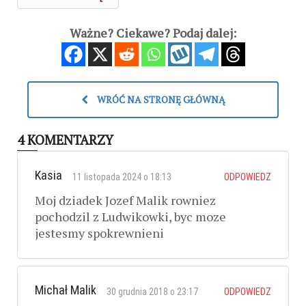
Ważne? Ciekawe? Podaj dalej:
WRÓĆ NA STRONĘ GŁÓWNĄ
4 KOMENTARZY
Kasia
11 listopada 2024 o 18:13
ODPOWIEDZ
Moj dziadek Jozef Malik rowniez
pochodzil z Ludwikowki, byc moze
jestesmy spokrewnieni
Michał Malik
30 grudnia 2018 o 23:17
ODPOWIEDZ