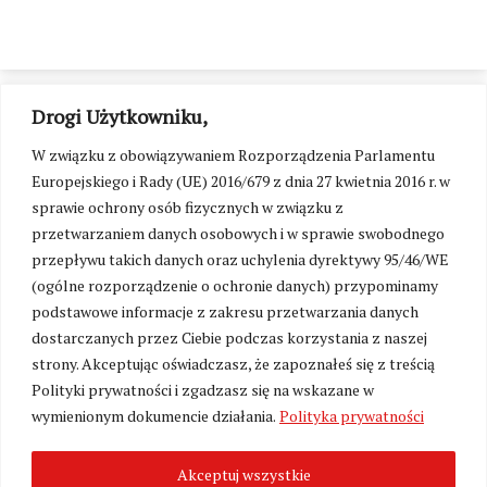
Drogi Użytkowniku,
W związku z obowiązywaniem Rozporządzenia Parlamentu
Europejskiego i Rady (UE) 2016/679 z dnia 27 kwietnia 2016 r. w
sprawie ochrony osób fizycznych w związku z
przetwarzaniem danych osobowych i w sprawie swobodnego
przepływu takich danych oraz uchylenia dyrektywy 95/46/WE
(ogólne rozporządzenie o ochronie danych) przypominamy
podstawowe informacje z zakresu przetwarzania danych
dostarczanych przez Ciebie podczas korzystania z naszej
strony. Akceptując oświadczasz, że zapoznałeś się z treścią
Polityki prywatności i zgadzasz się na wskazane w
Zmień ustawienia cookies
wymienionym dokumencie działania.
Polityka prywatności
Akceptuj wszystkie
©
Kresy24.pl
2026. Wszelkie Prawa Zastrzeżone.
O nas i Kontakt
|