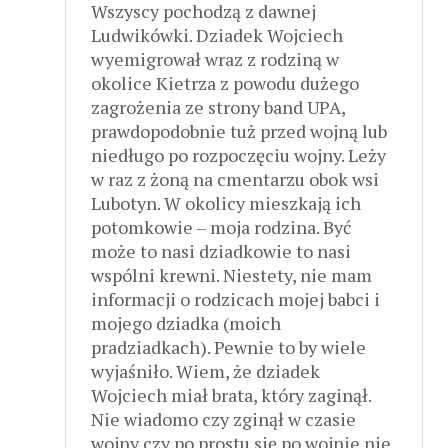
Wszyscy pochodzą z dawnej
Ludwikówki. Dziadek Wojciech
wyemigrował wraz z rodziną w
okolice Kietrza z powodu dużego
zagrożenia ze strony band UPA,
prawdopodobnie tuż przed wojną lub
niedługo po rozpoczęciu wojny. Leży
w raz z żoną na cmentarzu obok wsi
Lubotyn. W okolicy mieszkają ich
potomkowie – moja rodzina. Być
może to nasi dziadkowie to nasi
wspólni krewni. Niestety, nie mam
informacji o rodzicach mojej babci i
mojego dziadka (moich
pradziadkach). Pewnie to by wiele
wyjaśniło. Wiem, że dziadek
Wojciech miał brata, który zaginął.
Nie wiadomo czy zginął w czasie
wojny czy po prostu się po wojnie nie