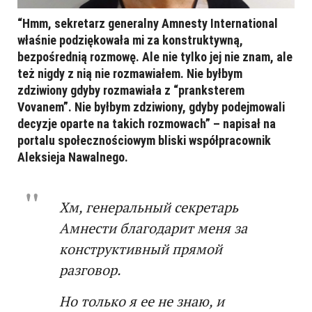
“Hmm, sekretarz generalny Amnesty International
właśnie podziękowała mi za konstruktywną,
bezpośrednią rozmowę. Ale nie tylko jej nie znam, ale
też nigdy z nią nie rozmawiałem. Nie byłbym
zdziwiony gdyby rozmawiała z “pranksterem
Vovanem”. Nie byłbym zdziwiony, gdyby podejmowali
decyzje oparte na takich rozmowach” – napisał na
portalu społecznościowym bliski współpracownik
Aleksieja Nawalnego.
Хм, генеральный секретарь
Амнести благодарит меня за
конструктивный прямой
разговор.
Но только я ее не знаю, и