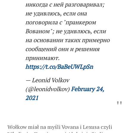
никогда с ней разговаривал;
не удивлюсь, если она
поговорила с "пранкером
Вованом"; не удивлюсь, если
на основании таких примерно
сообщений они и решения
принимают.
https://t.co/BaBeUWLpSn
— Leonid Volkov
(@leonidvolkov)
February 24,
2021
Wołkow miał na myśli Vovana i Lexusa czyli