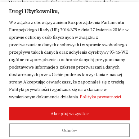
Nawalnego za więźnia sumienia. Z powodu jego
wypowiedzi sprzed kilkunastu lat
Drogi Użytkowniku,
W związku z obowiązywaniem Rozporządzenia Parlamentu
Europejskiego i Rady (UE) 2016/679 z dnia 27 kwietnia 2016 r. w
sprawie ochrony osób fizycznych w związku z
przetwarzaniem danych osobowych i w sprawie swobodnego
przepływu takich danych oraz uchylenia dyrektywy 95/46/WE
(ogólne rozporządzenie o ochronie danych) przypominamy
podstawowe informacje z zakresu przetwarzania danych
dostarczanych przez Ciebie podczas korzystania z naszej
strony. Akceptując oświadczasz, że zapoznałeś się z treścią
Polityki prywatności i zgadzasz się na wskazane w
Biden grozi Rosji
wymienionym dokumencie działania.
Polityka prywatności
Akceptuj wszystkie
TAGI
AMNESTY INTERNATIONAL
IMIGRANCI
INTERNET
NACJONALIZM
NAWALNY
WOŁKÓW
Odmów