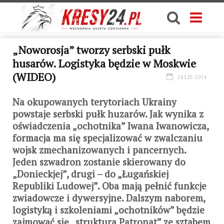
„Noworosja” tworzy serbski pułk
husarów. Logistyka będzie w Moskwie
(WIDEO)
24 LIS 2014
Na okupowanych terytoriach Ukrainy
powstaje serbski pułk huzarów. Jak wynika z
oświadczenia „ochotnika” Iwana Iwanowicza,
formacja ma się specjalizować w zwalczaniu
wojsk zmechanizowanych i pancernych.
Jeden szwadron zostanie skierowany do
„Donieckjej”, drugi – do „Ługańskiej
Republiki Ludowej”. Oba mają pełnić funkcje
zwiadowcze i dywersyjne. Dalszym naborem,
logistyką i szkoleniami „ochotników” będzie
zajmować się „struktura Patronat” ze sztabem