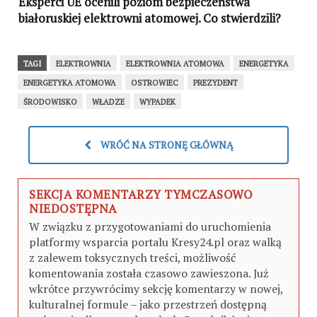
Eksperci UE ocenili poziom bezpieczeństwa
białoruskiej elektrowni atomowej. Co stwierdzili?
TAGI
ELEKTROWNIA
ELEKTROWNIA ATOMOWA
ENERGETYKA
ENERGETYKA ATOMOWA
OSTROWIEC
PREZYDENT
ŚRODOWISKO
WŁADZE
WYPADEK
WRÓĆ NA STRONĘ GŁÓWNĄ
SEKCJA KOMENTARZY TYMCZASOWO
NIEDOSTĘPNA
W związku z przygotowaniami do uruchomienia
platformy wsparcia portalu Kresy24.pl oraz walką
z zalewem toksycznych treści, możliwość
komentowania została czasowo zawieszona. Już
wkrótce przywrócimy sekcję komentarzy w nowej,
kulturalnej formule – jako przestrzeń dostępną