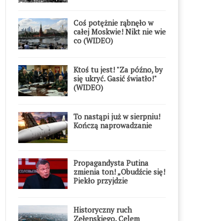
Coś potężnie rąbnęło w
całej Moskwie! Nikt nie wie
co (WIDEO)
Ktoś tu jest! "Za późno, by
się ukryć. Gasić światło!"
(WIDEO)
To nastąpi już w sierpniu!
Kończą naprowadzanie
Propagandysta Putina
zmienia ton! „Obudźcie się!
Piekło przyjdzie
błyskawicznie”
Historyczny ruch
Zełenskiego. Celem