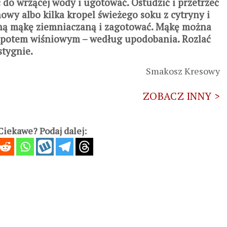
 do wrzącej wody i ugotować. Ostudzić i przetrzeć
nowy albo kilka kropel świeżego soku z cytryny i
ną mąkę ziemniaczaną i zagotować. Mąkę można
mpotem wiśniowym – według upodobania. Rozlać
stygnie.
Smakosz Kresowy
ZOBACZ INNY >
iekawe? Podaj dalej: