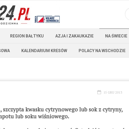
REGION BAŁTYKU
AZJA I ZAKAUKAZIE
NA ŚWIECIE
SOWA
KALENDARIUM KRESÓW
POLACY NA WSCHODZIE
15 GRU 2013
u, szczypta kwasku cytrynowego lub sok z cytryny,
ompotu lub soku wiśniowego.