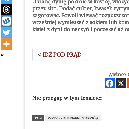
Obraną dynię pokroić w kostkę, włożyć
przez sito. Dodać cukier, kwasek cytry
zagotować. Powoli wlewać rozpuszczo
wcześniej wymieszać z sokiem lub ko
kisiel z dyni do naczyń i poczekać aż o
< IDŹ POD PRĄD
Ważne? C
Nie przegap w tym temacie:
TAGI
PRZEPISY KULINARNE Z KRESÓW