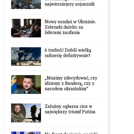
najwierniejszy sojusznik
Putina w Europie
Nowy sondaż w Ukrainie.
Zełenski daleko za
liderami zaufania
6 trafień! Dobili wielką
rafinerię definitywnie?
„Musimy zdecydować, czy
idziemy z Banderą, czy z
narodem ukraińskim”
Załużny ogłasza cios w
największy triumf Putina