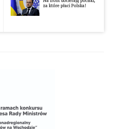
Na front docierają pociski,
za które płaci Polska!