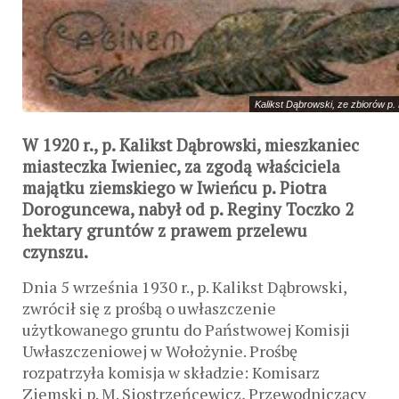
Kalikst Dąbrowski, ze zbiorów p.
W 1920 r., p. Kalikst Dąbrowski, mieszkaniec
miasteczka Iwieniec, za zgodą właściciela
majątku ziemskiego w Iwieńcu p. Piotra
Doroguncewa, nabył od p. Reginy Toczko 2
hektary gruntów z prawem przelewu
czynszu.
Dnia 5 września 1930 r., p. Kalikst Dąbrowski,
zwrócił się z prośbą o uwłaszczenie
użytkowanego gruntu do Państwowej Komisji
Uwłaszczeniowej w Wołożynie. Prośbę
rozpatrzyła komisja w składzie: Komisarz
Ziemski p. M. Siostrzeńcewicz, Przewodniczący