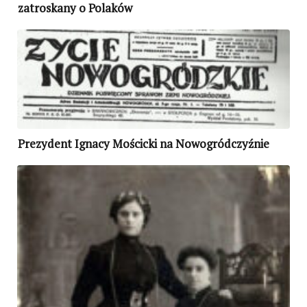
zatroskany o Polaków
Prezydent Ignacy Mościcki na Nowogródczyźnie