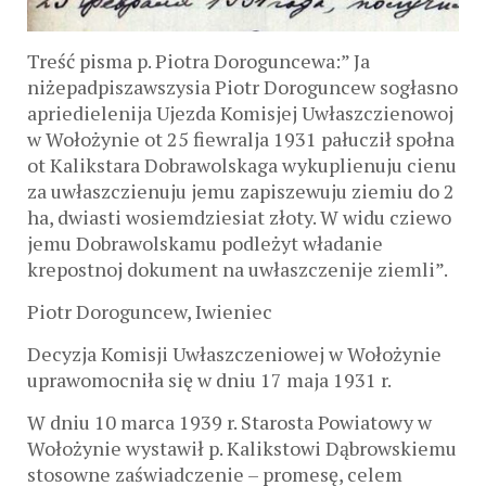
Treść pisma p. Piotra Doroguncewa:” Ja
niżepadpiszawszysia Piotr Doroguncew sogłasno
apriedielenija Ujezda Komisjej Uwłaszczienowoj
w Wołożynie ot 25 fiewralja 1931 pałucził społna
ot Kalikstara Dobrawolskaga wykuplienuju cienu
za uwłaszczienuju jemu zapiszewuju ziemiu do 2
ha, dwiasti wosiemdziesiat złoty. W widu cziewo
jemu Dobrawolskamu podleżyt władanie
krepostnoj dokument na uwłaszczenije ziemli”.
Piotr Doroguncew, Iwieniec
Decyzja Komisji Uwłaszczeniowej w Wołożynie
uprawomocniła się w dniu 17 maja 1931 r.
W dniu 10 marca 1939 r. Starosta Powiatowy w
Wołożynie wystawił p. Kalikstowi Dąbrowskiemu
stosowne zaświadczenie – promesę, celem