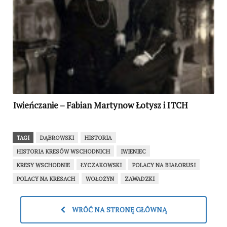
Iwieńczanie – Fabian Martynow Łotysz i ITCH
TAGI
DĄBROWSKI
HISTORIA
HISTORIA KRESÓW WSCHODNICH
IWIENIEC
KRESY WSCHODNIE
ŁYCZAKOWSKI
POLACY NA BIAŁORUSI
POLACY NA KRESACH
WOŁOŻYN
ZAWADZKI
WRÓĆ NA STRONĘ GŁÓWNĄ