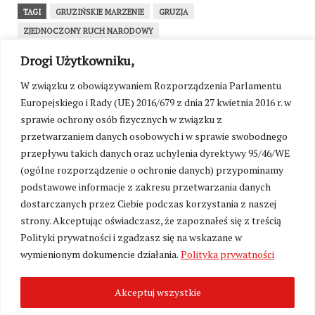
TAGI
GRUZIŃSKIE MARZENIE
GRUZJA
ZJEDNOCZONY RUCH NARODOWY
Drogi Użytkowniku,
WRÓĆ NA STRONĘ GŁÓWNĄ
W związku z obowiązywaniem Rozporządzenia Parlamentu
Europejskiego i Rady (UE) 2016/679 z dnia 27 kwietnia 2016 r. w
sprawie ochrony osób fizycznych w związku z
SEKCJA KOMENTARZY TYMCZASOWO
NIEDOSTĘPNA
przetwarzaniem danych osobowych i w sprawie swobodnego
przepływu takich danych oraz uchylenia dyrektywy 95/46/WE
W związku z przygotowaniami do uruchomienia
(ogólne rozporządzenie o ochronie danych) przypominamy
platformy wsparcia portalu Kresy24.pl oraz walką
z zalewem toksycznych treści, możliwość
podstawowe informacje z zakresu przetwarzania danych
komentowania została czasowo zawieszona. Już
dostarczanych przez Ciebie podczas korzystania z naszej
wkrótce przywrócimy sekcję komentarzy w nowej,
strony. Akceptując oświadczasz, że zapoznałeś się z treścią
kulturalnej formule – jako przestrzeń dostępną
Polityki prywatności i zgadzasz się na wskazane w
wyłącznie dla naszych stałych Czytelników i
wymienionym dokumencie działania.
Polityka prywatności
Patronów wspierających utrzymanie redakcji.
Akceptuj wszystkie