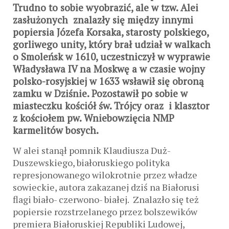
Trudno to sobie wyobrazić, ale w tzw. Alei
zasłużonych znalazły się między innymi
popiersia Józefa Korsaka, starosty polskiego,
gorliwego unity, który brał udział w walkach
o Smoleńsk w 1610, uczestniczył w wyprawie
Władysława IV na Moskwę a w czasie wojny
polsko-rosyjskiej w 1633 wsławił się obroną
zamku w Dziśnie. Pozostawił po sobie w
miasteczku kościół św. Trójcy oraz i klasztor
z kościołem pw. Wniebowzięcia NMP
karmelitów bosych.
W alei stanął pomnik Klaudiusza Duż-
Duszewskiego, białoruskiego polityka
represjonowanego wilokrotnie przez władze
sowieckie, autora zakazanej dziś na Białorusi
flagi biało- czerwono- białej. Znalazło się też
popiersie rozstrzelanego przez bolszewików
premiera Białoruskiej Republiki Ludowej,