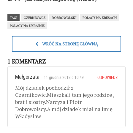
TAGI
CZERNIOWCE
DOBROWOLSKI
POLACY NA KRESACH
POLACY NA UKRAINIE
WRÓĆ NA STRONĘ GŁÓWNĄ
1 KOMENTARZ
Małgorzata
11 grudnia 2018 o 10:49
ODPOWIEDZ
Mój dziadek pochodził z
Czernikowic.Mieszkali tam jego rodzice ,
brat i siostry.Narcyza i Piotr
Dobrowolscy.A mój dziadek miał na imię
Władysław