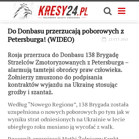
Do Donbasu przerzucają poborowych z
Petersburga! (WIDEO)
23 STY 2015
Rosja przerzuca do Donbasu 138 Brygadę
Strzelców Zmotoryzowanych z Petersburga –
alarmują tamtejsi obrońcy praw człowieka.
Żołnierzy zmuszono do podpisania
kontraktów wyjazdu na Ukrainę stosując
groźby i szantaż.
Według “Nowego Regionu”, 138 Brygada została
uzupełniona o nowych poborowych po tym jak w
wyniku strat odniesionych na Ukrainie w lecie
ubiegłego roku musiano ją wycofać z walk.
Rzecznik organizacji Matki Żołnierzy Sankt-