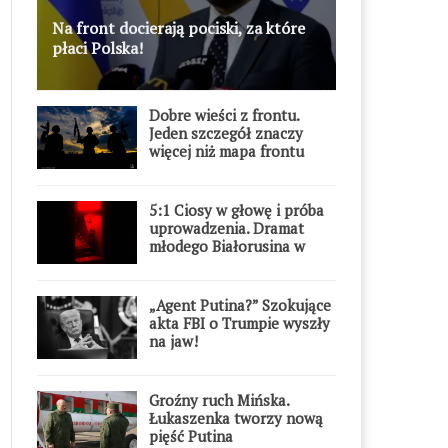
Na front docierają pociski, za które
płaci Polska!
Dobre wieści z frontu.
Jeden szczegół znaczy
więcej niż mapa frontu
5:1 Ciosy w głowę i próba
uprowadzenia. Dramat
młodego Białorusina w
Warszawie
„Agent Putina?” Szokujące
akta FBI o Trumpie wyszły
na jaw!
Groźny ruch Mińska.
Łukaszenka tworzy nową
pięść Putina