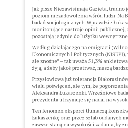
Jak pisze Niezawisimaja Gazieta, trudno j
poziom niezadowolenia wśród ludzi. Na Bi
badań socjologicznych. Wprawdzie Łukasz
monitorujące nastroje opinii publicznej,
pozostają jedynie do “użytku wewnętrzne
Według działającego na emigracji (Wilno
Ekonomicznych i Politycznych (NISEPI), 
ale znośne” – tak uważa 51,3% ankietowa
żyją, a żeby jakoś przetrwać, muszą bard
Przysłowiowa już tolerancja Białorusinów 
wielu poświęceń, ale tym, że pogorszenia
Aleksandra Łukaszenki. Wrześniowe badan
prezydenta utrzymuje się nadal na wyso
Ten fenomen eksperci tłumaczą konsek
Łukaszenkę oraz przez sztab oddanych m
zawsze staną na wysokości zadania, by z