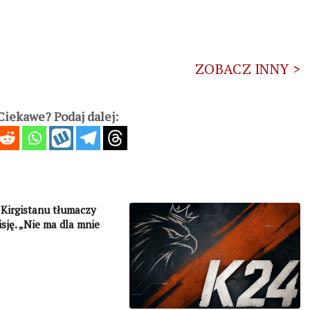
ZOBACZ INNY >
iekawe? Podaj dalej:
Kirgistanu tłumaczy
sję. „Nie ma dla mnie
ego niż życie każdego z
aków””