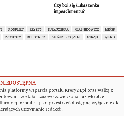
Czy boi się Łukaszenka
impeachmentu?
ET
KONFLIKT
KRYZYS
ŁUKASZENKA
MIASNIKOWICZ
MIŃSK
PROTESTY
ROBOTNICY
SŁUŻBY SPECJALNE
STRAJK
WILNO
 NIEDOSTĘPNA
a platformy wsparcia portalu Kresy24.pl oraz walką z
ntowania została czasowo zawieszona. Już wkrótce
turalnej formule – jako przestrzeń dostępną wyłącznie dla
erających utrzymanie redakcji.