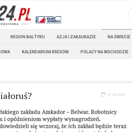
REGION BAŁTYKU
AZJA I ZAKAUKAZIE
NA ŚWIECIE
SOWA
KALENDARIUM KRESÓW
POLACY NA WSCHODZIE
Białoruś?
27 LIS 2013
ińskiego zakładu Amkador – Belwar. Robotnicy
m i opóźnieniom wypłaty wynagrodzeń.
wiedzieli się wczoraj, że ich zakład będzie teraz