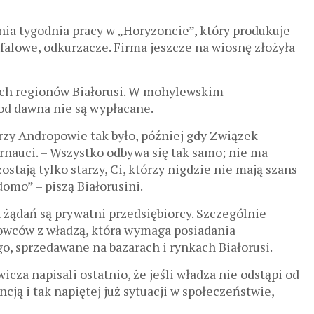
nia tygodnia pracy w „Horyzoncie”, który produkuje
ofalowe, odkurzacze. Firma jeszcze na wiosnę złożyła
ych regionów Białorusi. W mohylewskim
od dawna nie są wypłacane.
przy Andropowie tak było, później gdy Związek
ternauci. – Wszystko odbywa się tak samo; nie ma
stają tylko starzy, Ci, którzy nigdzie nie mają szans
domo” – piszą Białorusini.
 żądań są prywatni przedsiębiorcy. Szczególnie
owców z władzą, która wymaga posiadania
o, sprzedawane na bazarach i rynkach Białorusi.
cza napisali ostatnio, że jeśli władza nie odstąpi od
ją i tak napiętej już sytuacji w społeczeństwie,