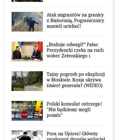
Atak migrantów na granicy
z Białorusią. Pogranicznicy
musieli uciekać!
„Brakuje odwagi?” Pałac
Prezydencki czeka na ruch
wobec Zełenskiego i
Orderu Orła Białego
Tajny pogrzeb po eksplozji
w Moskwie. Rosja ukrywa
śmierć generała? (WIDEO)
Polski konsulat ostrzega!
"Nie będziemy mogli
pomóc"
Pora na Upiora! Główny
producent dronów wyleciał