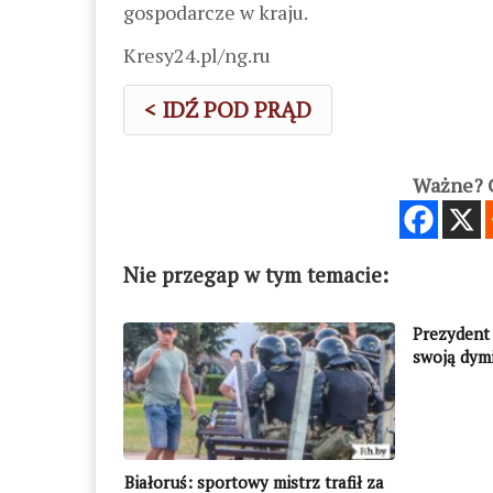
gospodarcze w kraju.
Kresy24.pl/ng.ru
< IDŹ POD PRĄD
Ważne? C
Nie przegap w tym temacie:
Prezydent 
swoją dymi
nic droższ
moich rod
Białoruś: sportowy mistrz trafił za