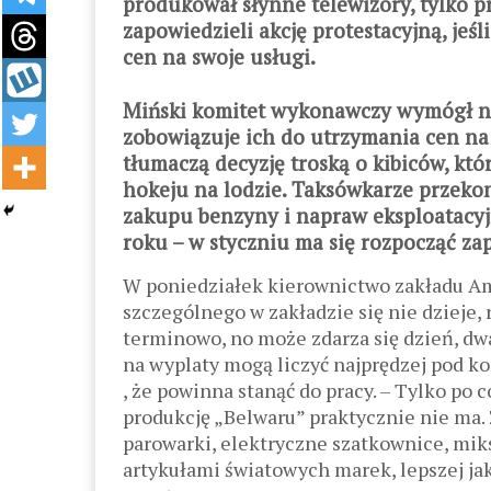
produkował słynne telewizory, tylko p
zapowiedzieli akcję protestacyjną, jeś
cen na swoje usługi.
Miński komitet wykonawczy wymógł n
zobowiązuje ich do utrzymania cen na
tłumaczą decyzję troską o kibiców, kt
hokeju na lodzie. Taksówkarze przekonu
zakupu benzyny i napraw eksploatacyj
roku – w styczniu ma się rozpocząć z
W poniedziałek kierownictwo zakładu Am
szczególnego w zakładzie się nie dzieje,
terminowo, no może zdarza się dzień, dwa 
na wyplaty mogą liczyć najprędzej pod k
, że powinna stanąć do pracy. – Tylko po 
produkcję „Belwaru” praktycznie nie ma.
parowarki, elektryczne szatkownice, mik
artykułami światowych marek, lepszej jak