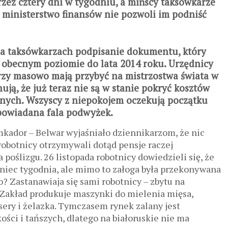
rzez cztery dni w tygodniu, a mińscy taksówkarze
li ministerstwo finansów nie pozwoli im podniść
a taksówkarzach podpisanie dokumentu, który
 obecnym poziomie do lata 2014 roku. Urzędnicy
órzy masowo mają przybyć na mistrzostwa świata w
ją, że już teraz nie są w stanie pokryć kosztów
nych. Wszyscy z niepokojem oczekują początku
apowiadana fala podwyżek.
kador – Belwar wyjaśniało dziennikarzom, że nic
 robotnicy otrzymywali dotąd pensje raczej
poślizgu. 26 listopada robotnicy dowiedzieli się, że
oniec tygodnia, ale mimo to załoga była przekonywana
co? Zastanawiaja się sami robotnicy – zbytu na
 Zakład produkuje maszynki do mielenia mięsa,
sery i żelazka. Tymczasem rynek zalany jest
ości i tańszych, dlatego na białoruskie nie ma