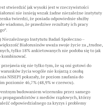
est stwierdzić jak wysoki jest w rzeczywistości
ałorusi nie isnieją wszak żadne niezależne instytuty
enka twierdzi, że posiada odpowiednie służby
 ale wiadomo, że prawdziwe rezultaty ich pracy
go”.
) Niezależnego Instytutu Badań Społeczno –
większość Białorusinów uważa swoje życie za „trudne,
nych, tylko 18% ankietowanych nie podoba się to jak
zo kombinować.
przejawia się nie tylko tym, że są oni gotowi do
 warunków życia wogóle nie kojarzą z osobą
ia NISEPI pokazały, że poziom zaufania do
kim poziomie 46,7% (48,9% w czerwcu).
wentnym budowaniem wizerunku przez samego
u propagandzistów z mediów rządowych, którzy
naleźć odpowiedzialnego za kryzys i problemy