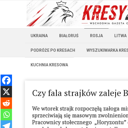
UKRAINA
BIAŁORUŚ
ROSJA
LITWA
PODRÓŻE PO KRESACH
WYSZUKIWARKA KRE
KUCHNIA KRESOWA
Czy fala strajków zaleje 
We wtorek strajk rozpoczęłą załoga m
sprzeciwiają się masowym zwolnienio
Pracownicy stołecznego „Horyzontu” do