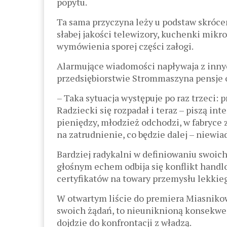
popytu.
Ta sama przyczyna leży u podstaw skróce
słabej jakości telewizory, kuchenki mikr
wymówienia sporej części załogi.
Alarmujące wiadomości napływaja z inn
przedsiębiorstwie Strommaszyna pensje 
– Taka sytuacja występuje po raz trzeci: 
Radziecki się rozpadał i teraz – piszą in
pieniędzy, młodzież odchodzi, w fabryce zo
na zatrudnienie, co będzie dalej – niewia
Bardziej radykalni w definiowaniu swoich
głośnym echem odbija się konflikt handl
certyfikatów na towary przemysłu lekkieg
W otwartym liście do premiera Miasnikowi
swoich żądań, to nieuniknioną konsekwenc
dojdzie do konfrontacji z władzą.