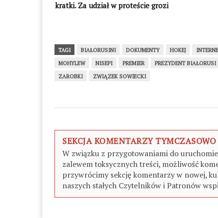
kratki. Za udział w proteście grozi
mu 5 lat więzienia
TAGI
BIAŁORUSINI
DOKUMENTY
HOKEJ
INTERN
MOHYLEW
NISEPI
PREMIER
PREZYDENT BIAŁORUSI
ZAROBKI
ZWIĄZEK SOWIECKI
SEKCJA KOMENTARZY TYMCZASOWO
W związku z przygotowaniami do uruchomieni
zalewem toksycznych treści, możliwość kome
przywrócimy sekcję komentarzy w nowej, kul
naszych stałych Czytelników i Patronów wspi