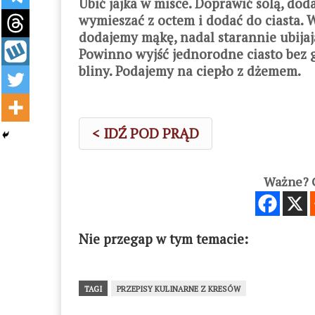
Ubić jajka w misce. Doprawić solą, dod
wymieszać z octem i dodać do ciasta. 
dodajemy mąkę, nadal starannie ubijaj
Powinno wyjść jednorodne ciasto bez 
bliny. Podajemy na ciepło z dżemem.
< IDŹ POD PRĄD
Ważne? C
Nie przegap w tym temacie:
TAGI
PRZEPISY KULINARNE Z KRESÓW