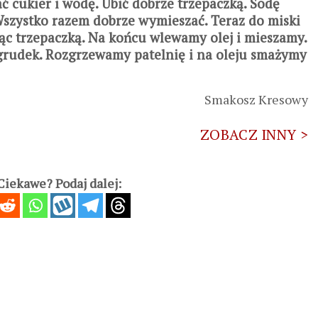
ać cukier i wodę. Ubić dobrze trzepaczką. Sodę
Wszystko razem dobrze wymieszać. Teraz do miski
ąc trzepaczką. Na końcu wlewamy olej i mieszamy.
grudek. Rozgrzewamy patelnię i na oleju smażymy
Smakosz Kresowy
ZOBACZ INNY >
iekawe? Podaj dalej: