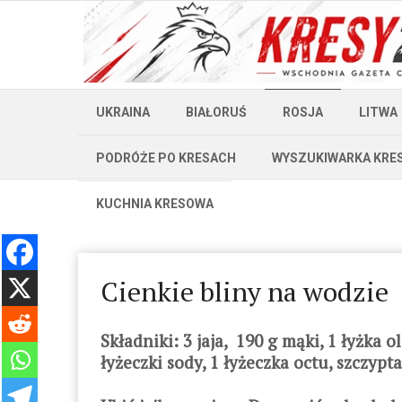
UKRAINA
BIAŁORUŚ
ROSJA
LITWA
PODRÓŻE PO KRESACH
WYSZUKIWARKA KRE
KUCHNIA KRESOWA
Cienkie bliny na wodzie
Składniki: 3 jaja, 190 g mąki, 1 łyżka o
łyżeczki sody, 1 łyżeczka octu, szczyp