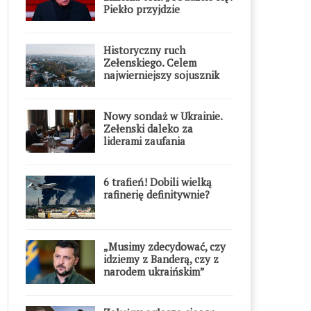
Piekło przyjdzie
błyskawicznie”
Historyczny ruch
Zełenskiego. Celem
najwierniejszy sojusznik
Putina w Europie
Nowy sondaż w Ukrainie.
Zełenski daleko za
liderami zaufania
6 trafień! Dobili wielką
rafinerię definitywnie?
„Musimy zdecydować, czy
idziemy z Banderą, czy z
narodem ukraińskim”