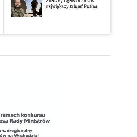
Załużny ogłasza cios w
największy triumf Putina