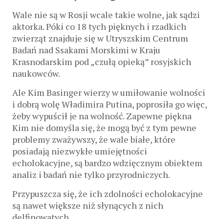
Wale nie są w Rosji wcale takie wolne, jak sądzi
aktorka. Póki co 18 tych pięknych i rzadkich
zwierząt znajduje się w Utryszskim Centrum
Badań nad Ssakami Morskimi w Kraju
Krasnodarskim pod „czułą opieką” rosyjskich
naukowców.
Ale Kim Basinger wierzy w umiłowanie wolności
i dobrą wolę Władimira Putina, poprosiła go więc,
żeby wypuścił je na wolność. Zapewne piękna
Kim nie domyśla się, że mogą być z tym pewne
problemy zważywszy, że wale białe, które
posiadają niezwykłe umiejętności
echolokacyjne, są bardzo wdzięcznym obiektem
analiz i badań nie tylko przyrodniczych.
Przypuszcza się, że ich zdolności echolokacyjne
są nawet większe niż słynących z nich
delfinowatych.