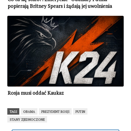
popierają Britney Spears i żądają jej uwolnienia
przez amerykański sąd (WIDEO)
Rosja musi oddać Kaukaz
TAGI
OBAMA
PREZYDENT ROSJI
PUTIN
STANY ZJEDNOCZONE