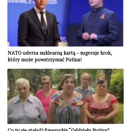
NATO uderza nuklearną kartą – sugeruje krok,
który może powstrzymać Putina!
Co tu się stało?! Emeryckie “Oddziały Putina”