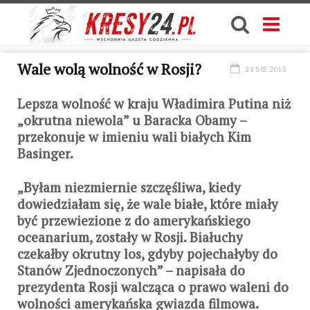
Wale wolą wolność w Rosji?
24 SIE 2013
Lepsza wolność w kraju Władimira Putina niż
„okrutna niewola” u Baracka Obamy –
przekonuje w imieniu wali białych Kim
Basinger.
„Byłam niezmiernie szczęśliwa, kiedy
dowiedziałam się, że wale białe, które miały
być przewiezione z do amerykańskiego
oceanarium, zostały w Rosji. Białuchy
czekałby okrutny los, gdyby pojechałyby do
Stanów Zjednoczonych” – napisała do
prezydenta Rosji walcząca o prawo waleni do
wolności amerykańska gwiazda filmowa.