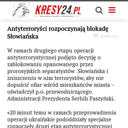
Antyterroryści rozpoczynają blokadę
Słowiańska
25 KWI 2014
W ramach drugiego etapu operacji
antyterrorystycznej podjęto decyzję o
zablokowaniu opanowanego przez
prorosyjskich separatystów Słowiańska i
zniszczeniu w nim terrorystów, aby nie
dopuścić ofiar wśród mieszkańców miasta –
oświadczył p.o. przewodniczącego
Administracji Prezydenta Serhih Paszyński.
«20 minut temu w ramach przeprowadzenia
operacji ukraińskie pododdziały specjalne
rozpoczęły drugi etap antyterrorystycznej