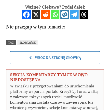
Ważne? Ciekawe? Podaj dalej:
Nie przegap w tym temacie:
TAGI
SŁOWIAŃSK
WRÓĆ NA STRONĘ GŁÓWNĄ
SEKCJA KOMENTARZY TYMCZASOWO
NIEDOSTĘPNA
W związku z przygotowaniami do uruchomienia
platformy wsparcia portalu Kresy24.pl oraz walką
z zalewem toksycznych treści, możliwość
komentowania została czasowo zawieszona. Już
wkrótce przywrócimy sekcję komentarzy w nowej,