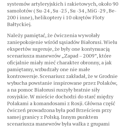
systemów artyleryjskich i rakietowych, około 90
samolotów ( Su-24 , Su -25 , Su -34 , MiG -29 , Be-
200 i inne), helikoptery i 10 okrętów Floty
Bałtyckiej.
Należy pamiętać, że ćwiczenia wywołały
zaniepokojenie wśród sąsiadów Białorusi. Wielu
ekspertów sugeruje, że były one kontynuacją
scenariusza manewrów „Zapad – 2009”, które
oficjalnie miały mieć charakter obronny, a jak
pamiętamy, wzbudzały one nie małe
kontrowersje. Scenariusz zakładał, że w Grodnie
wybucha powstanie inspirowane przez Polaków,
a na pomoc Białorusi ruszyły bratnie siły
rosyjskie. W mieście dochodzi do starć między
Polakami a komandosami z Rosji. Główna część
ćwiczeń prowadzona była pod Brześciem przy
samej granicy z Polską. Innym punktem
scenariusza manewrów była walka z grupami