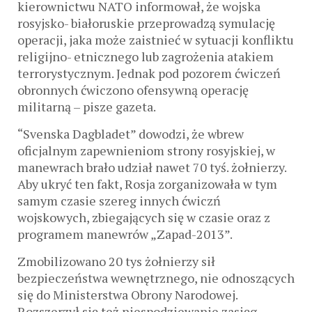
kierownictwu NATO informował, że wojska
rosyjsko- białoruskie przeprowadzą symulację
operacji, jaka może zaistnieć w sytuacji konfliktu
religijno- etnicznego lub zagrożenia atakiem
terrorystycznym. Jednak pod pozorem ćwiczeń
obronnych ćwiczono ofensywną operację
militarną – pisze gazeta.
“Svenska Dagbladet” dowodzi, że wbrew
oficjalnym zapewnieniom strony rosyjskiej, w
manewrach brało udział nawet 70 tyś. żołnierzy.
Aby ukryć ten fakt, Rosja zorganizowała w tym
samym czasie szereg innych ćwiczń
wojskowych, zbiegających się w czasie oraz z
programem manewrów „Zapad-2013”.
Zmobilizowano 20 tys żołnierzy sił
bezpieczeństwa wewnętrznego, nie odnoszących
się do Ministerstwa Obrony Narodowej.
Rozszerzył się też niespodziewanie zasięg