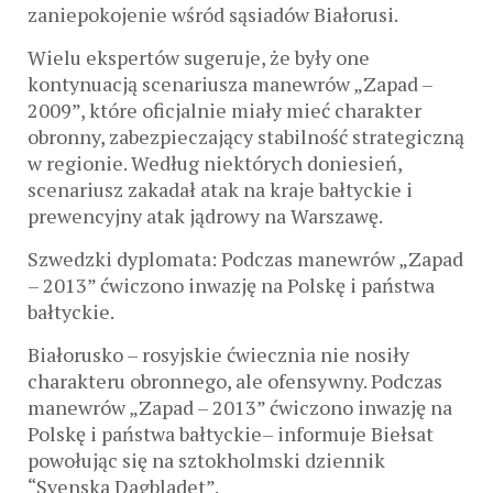
zaniepokojenie wśród sąsiadów Białorusi.
Wielu ekspertów sugeruje, że były one
kontynuacją scenariusza manewrów „Zapad –
2009”, które oficjalnie miały mieć charakter
obronny, zabezpieczający stabilność strategiczną
w regionie. Według niektórych doniesień,
scenariusz zakadał atak na kraje bałtyckie i
prewencyjny atak jądrowy na Warszawę.
Szwedzki dyplomata: Podczas manewrów „Zapad
– 2013” ćwiczono inwazję na Polskę i państwa
bałtyckie.
Białorusko – rosyjskie ćwiecznia nie nosiły
charakteru obronnego, ale ofensywny. Podczas
manewrów „Zapad – 2013” ćwiczono inwazję na
Polskę i państwa bałtyckie– informuje Biełsat
powołując się na sztokholmski dziennik
“Svenska Dagbladet”.