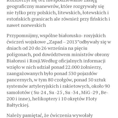
geograficzny manewrów, które rozgrywały się
nie tylko przy polskich, litewskich, łotewskich i
estońskich granicach ale również przy fińskich i
nawet norweskich
Przypomnijmy, wspólne białorusko- rosyjskich
ćwiczeń wojskowe „Zapad – 2013”odbywały się w
dniach od 20 do 26 września na pięciu
poligonach, pod dowództwem ministrów obrony
Białorusi i Rosji.Według oficjalnych informacji
wzięło w nich udział ponad 22.000 żołnierzy,
zaangażowanych było ponad 530 pojazdów
pancernych, w tym 80 czołgów, ponad 50 sztuk
systemów artyleryjskich i rakietowych, około 90
samolotów ( Su-24 , Su -25 , Su -34 , MiG -29 , Be-
200 i inne), helikoptery i 10 okrętów Floty
Bałtyckiej.
Należy pamiętać, że ćwiczenia wywołały