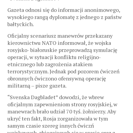
Gazeta odnosi się do informacji anonimowego,
wysokiego rangą dyplomatę z jednego z państw
bałtyckich.
Oficjalny scenariusz manewrów przekazany
kierownictwu NATO informował, że wojska
rosyjsko- białoruskie przeprowadzą symulację
operacji, w sytuacji konfliktu religijno-
etnicznego lub zagrożenia atakiem
terrorystycznym. Jednak pod pozorem ćwiczeń
obronnych ćwiczono ofensywną operację
militarną – pisze gazeta.
“Svenska Dagbladet” dowodzi, że wbrew
oficjalnym zapewnieniom strony rosyjskiej, w
manewrach brało udział 70 tyś. żołnierzy. Aby
ukryć ten fakt, Rosja zorganizowała w tym
samym czasie szereg innych ćwiczń
wojskowych, zbiegających się w czasie oraz z