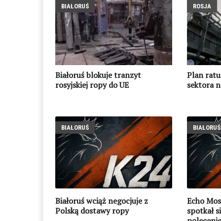
BIAŁORUŚ
ROSJA
Białoruś blokuje tranzyt
Plan ratu
rosyjskiej ropy do UE
sektora 
BIAŁORUŚ
BIAŁORUŚ
Białoruś wciąż negocjuje z
Echo Mos
Polską dostawy ropy
spotkał s
polecenie