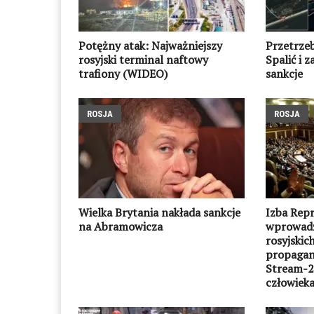
Potężny atak: Najważniejszy
Przetrzeb
rosyjski terminal naftowy
Spalić i z
trafiony (WIDEO)
sankcje
ROSJA
ROSJA
Wielka Brytania nakłada sankcje
Izba Rep
na Abramowicza
wprowadz
rosyjskic
propagan
Stream-2
człowiek