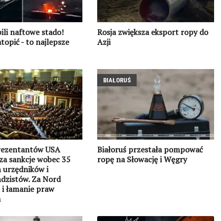
ili naftowe stado!
Rosja zwiększa eksport ropy do
atopić - to najlepsze
Azji
BIAŁORUŚ
rezentantów USA
Białoruś przestała pompować
a sankcje wobec 35
ropę na Słowację i Węgry
h urzędników i
dzistów. Za Nord
 i łamanie praw
a