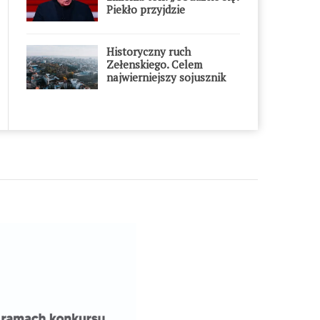
Piekło przyjdzie
błyskawicznie”
Historyczny ruch
Zełenskiego. Celem
najwierniejszy sojusznik
Putina w Europie