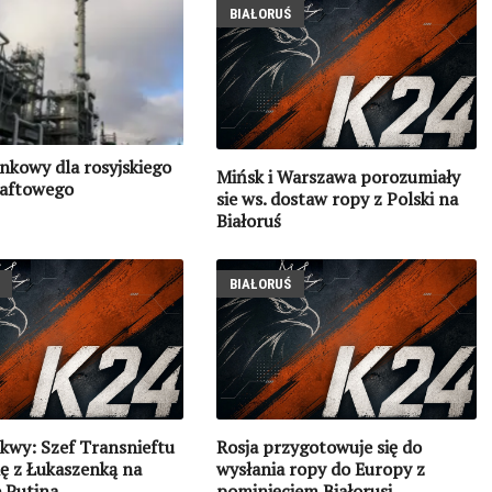
BIAŁORUŚ
nkowy dla rosyjskiego
Mińsk i Warszawa porozumiały
naftowego
sie ws. dostaw ropy z Polski na
Białoruś
BIAŁORUŚ
kwy: Szef Transnieftu
Rosja przygotowuje się do
ię z Łukaszenką na
wysłania ropy do Europy z
 Putina
pominięciem Białorusi