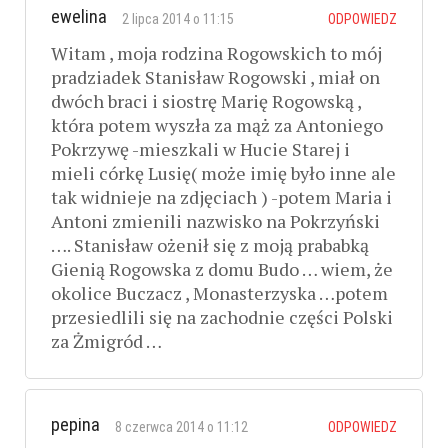
ewelina
2 lipca 2014 o 11:15
ODPOWIEDZ
Witam , moja rodzina Rogowskich to mój
pradziadek Stanisław Rogowski , miał on
dwóch braci i siostrę Marię Rogowską ,
która potem wyszła za mąż za Antoniego
Pokrzywę -mieszkali w Hucie Starej i
mieli córkę Lusię( może imię było inne ale
tak widnieje na zdjęciach ) -potem Maria i
Antoni zmienili nazwisko na Pokrzyński
…. Stanisław ożenił się z moją prababką
Gienią Rogowska z domu Budo … wiem, że
okolice Buczacz , Monasterzyska …potem
przesiedlili się na zachodnie części Polski
za Żmigród …
pepina
8 czerwca 2014 o 11:12
ODPOWIEDZ