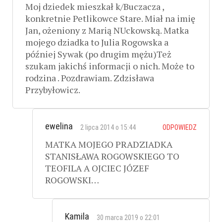
Moj dziedek mieszkał k/Buczacza ,
konkretnie Petlikowce Stare. Miał na imię
Jan, ożeniony z Marią NUckowską. Matka
mojego dziadka to Julia Rogowska a
później Sywak (po drugim mężu)Też
szukam jakichś informacji o nich. Może to
rodzina . Pozdrawiam. Zdzisława
Przybyłowicz.
ewelina
2 lipca 2014 o 15:44
ODPOWIEDZ
MATKA MOJEGO PRADZIADKA
STANISŁAWA ROGOWSKIEGO TO
TEOFILA A OJCIEC JÓZEF
ROGOWSKI…
Kamila
30 marca 2019 o 22:01