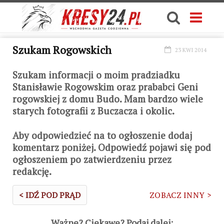
Szukam Rogowskich
23 KWI 2014
Szukam informacji o moim pradziadku
Stanisławie Rogowskim oraz prababci Geni
rogowskiej z domu Budo. Mam bardzo wiele
starych fotografii z Buczacza i okolic.
Aby odpowiedzieć na to ogłoszenie dodaj
komentarz poniżej. Odpowiedź pojawi się pod
ogłoszeniem po zatwierdzeniu przez
redakcję.
< IDŹ POD PRĄD
ZOBACZ INNY >
Ważne? Ciekawe? Podaj dalej: