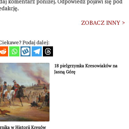
daj komentarz poniżej. Odpowiedź pojawi się pod
edakcję.
ZOBACZ INNY >
iekawe? Podaj dalej:
18 pielgrzymka Kresowiaków na
Jasną Górę
rnika w Historii Kresów