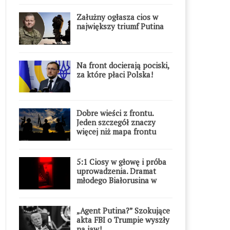
Załużny ogłasza cios w
największy triumf Putina
Na front docierają pociski,
za które płaci Polska!
Dobre wieści z frontu.
Jeden szczegół znaczy
więcej niż mapa frontu
5:1 Ciosy w głowę i próba
uprowadzenia. Dramat
młodego Białorusina w
Warszawie
„Agent Putina?” Szokujące
akta FBI o Trumpie wyszły
na jaw!