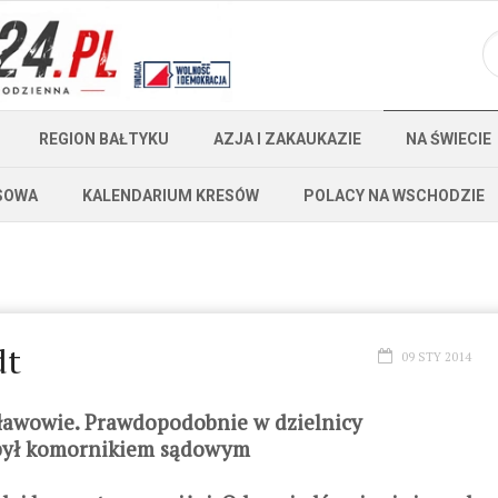
REGION BAŁTYKU
AZJA I ZAKAUKAZIE
NA ŚWIECIE
SOWA
KALENDARIUM KRESÓW
POLACY NA WSCHODZIE
dt
09 STY 2014
sławowie. Prawdopodobnie w dzielnicy
 był komornikiem sądowym