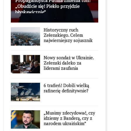
Propagandysta Putina zmienia ton!
„Obudźcie się! Piekło przyjdzie
błyskawicznie”
Historyczny ruch
Zełenskiego. Celem
najwierniejszy sojusznik
Putina w Europie
Nowy sondaż w Ukrainie.
Zełenski daleko za
liderami zaufania
6 trafień! Dobili wielką
rafinerię definitywnie?
„Musimy zdecydować, czy
idziemy z Banderą, czy z
narodem ukraińskim”