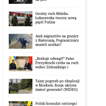
Groźny ruch Mińska.
Łukaszenka tworzy nową
pięść Putina
Atak migrantów na granicy
z Białorusią. Pogranicznicy
musieli uciekać!
„Brakuje odwagi?” Pałac
Prezydencki czeka na ruch
wobec Zełenskiego i
Orderu Orła Białego
Tajny pogrzeb po eksplozji
w Moskwie. Rosja ukrywa
śmierć generała? (WIDEO)
Polski konsulat ostrzega!