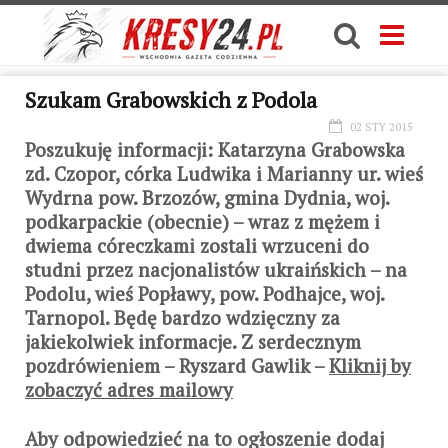
Szukam Grabowskich z Podola
02 STY 2015
Poszukuję informacji: Katarzyna Grabowska
zd. Czopor, córka Ludwika i Marianny ur. wieś
Wydrna pow. Brzozów, gmina Dydnia, woj.
podkarpackie (obecnie) – wraz z mężem i
dwiema córeczkami zostali wrzuceni do
studni przez nacjonalistów ukraińskich – na
Podolu, wieś Popławy, pow. Podhajce, woj.
Tarnopol. Będę bardzo wdzięczny za
jakiekolwiek informacje. Z serdecznym
pozdrówieniem – Ryszard Gawlik –
Kliknij by
zobaczyć adres mailowy
Aby odpowiedzieć na to ogłoszenie dodaj