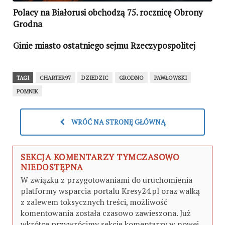
Polacy na Białorusi obchodzą 75. rocznicę Obrony
Grodna
Ginie miasto ostatniego sejmu Rzeczypospolitej
TAGI
CHARTER97
DZIEDZIC
GRODNO
PAWŁOWSKI
POMNIK
WRÓĆ NA STRONĘ GŁÓWNĄ
SEKCJA KOMENTARZY TYMCZASOWO
NIEDOSTĘPNA
W związku z przygotowaniami do uruchomienia
platformy wsparcia portalu Kresy24.pl oraz walką
z zalewem toksycznych treści, możliwość
komentowania została czasowo zawieszona. Już
wkrótce przywrócimy sekcję komentarzy w nowej,