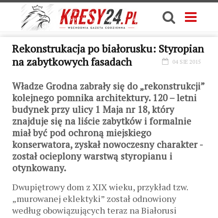
Rekonstrukacja po białorusku: Styropian
na zabytkowych fasadach
04 SIE 2015
Władze Grodna zabrały się do „rekonstrukcji”
kolejnego pomnika architektury. 120 – letni
budynek przy ulicy 1 Maja nr 18, który
znajduje się na liście zabytków i formalnie
miał być pod ochroną miejskiego
konserwatora, zyskał nowoczesny charakter -
został ocieplony warstwą styropianu i
otynkowany.
Dwupiętrowy dom z XIX wieku, przykład tzw.
„murowanej eklektyki” został odnowiony
według obowiązujących teraz na Białorusi