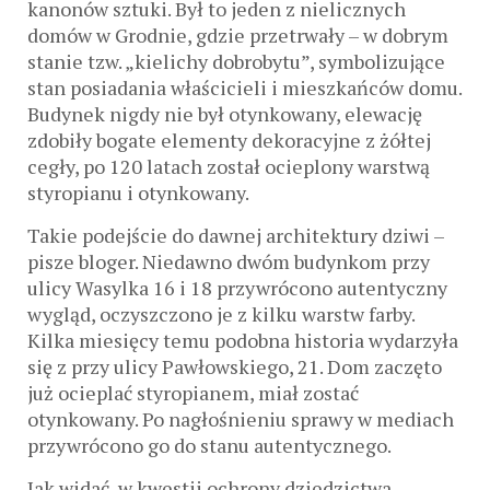
kanonów sztuki. Był to jeden z nielicznych
domów w Grodnie, gdzie przetrwały – w dobrym
stanie tzw. „kielichy dobrobytu”, symbolizujące
stan posiadania właścicieli i mieszkańców domu.
Budynek nigdy nie był otynkowany, elewację
zdobiły bogate elementy dekoracyjne z żółtej
cegły, po 120 latach został ocieplony warstwą
styropianu i otynkowany.
Takie podejście do dawnej architektury dziwi –
pisze bloger. Niedawno dwóm budynkom przy
ulicy Wasylka 16 i 18 przywrócono autentyczny
wygląd, oczyszczono je z kilku warstw farby.
Kilka miesięcy temu podobna historia wydarzyła
się z przy ulicy Pawłowskiego, 21. Dom zaczęto
już ocieplać styropianem, miał zostać
otynkowany. Po nagłośnieniu sprawy w mediach
przywrócono go do stanu autentycznego.
Jak widać, w kwestii ochrony dziedzictwa