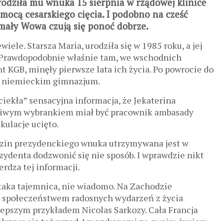
rodziła mu wnuka 15 sierpnia w rządowej klinice
omocą cesarskiego cięcia. I podobno na cześć
 mały Wowa czują się ponoć dobrze.
ele. Starsza Maria, urodziła się w 1985 roku, a jej
D. Prawdopodobnie właśnie tam, we wschodnich
t KGB, minęły pierwsze lata ich życia. Po powrocie do
ę w niemieckim gimnazjum.
ekła” sensacyjna informacja, że Jekaterina
śliwym wybrankiem miał być pracownik ambasady
kulacje ucięto.
dzin prezydenckiego wnuka utrzymywana jest w
ezydenta dodzwonić się nie sposób. I wprawdzie nikt
erdza tej informacji.
 taka tajemnica, nie wiadomo. Na Zachodzie
 społeczeństwem radosnych wydarzeń z życia
jlepszym przykładem Nicolas Sarkozy. Cała Francja