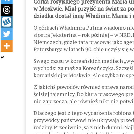
Córka rosyjskiego prezydenta Maria u
w Moskwie. Miał przyjść na świat za p
dziadka dostał imię Władimir. Mama i
O córkach Władimira Putina wiadomo niewi
siostra Jekaterina – rok później – w NR
Niemczech, gdzie tata pracował jako agen
Petersburga w latach 90. obie uczyły si
Swego czasu w koreańskich mediach „wyci
wychodzi za mąż za Koreańczyka. Szczę
koreańskiej w Moskwie. Ale szybko te spe
Z jakichś powodów również sprawa naro
ścisłej tajemnicy. Do biura prasowego pr
nie zaprzecza, ale również nikt nie potwi
Dlaczego jest z tego wydarzenia robiona
przywódcy państwowi nie ukrywają przed
rodziny. Przeciwnie, są z nich dumni. Na