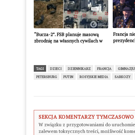
Francja n
“Bucza-2”. FSB planuje masową
prezydenc
zbrodnię na własnych cywilach w
obwodzie kurskim!
TAGI
DZIECI
DZIENNIKARZ
FRANCJA
GIMNAZJ
PETERSBURG
PUTIN
ROSYJSKIE MEDIA
SARKOZY
SEKCJA KOMENTARZY TYMCZASOWO
W związku z przygotowaniami do uruchomieni
zalewem toksycznych treści, możliwość kome