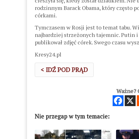
cieszyła się, kiedy został dziadkiem. N
rodzinnym Barack Obama, który często poj
córkami.
Tymczasem w Rosji jest to temat tabu. W
najbardziej strzeżonych tajemnic. Putin i
publikował zdjęć córek. Swego czasu wys
Kresy24.pl
< IDŹ POD PRĄD
Ważne? C
Nie przegap w tym temacie: