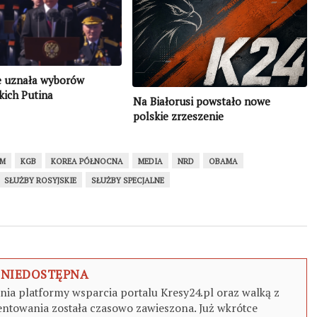
ie uznała wyborów
kich Putina
Na Białorusi powstało nowe
polskie zrzeszenie
UM
KGB
KOREA PÓŁNOCNA
MEDIA
NRD
OBAMA
SŁUŻBY ROSYJSKIE
SŁUŻBY SPECJALNE
 NIEDOSTĘPNA
a platformy wsparcia portalu Kresy24.pl oraz walką z
ntowania została czasowo zawieszona. Już wkrótce