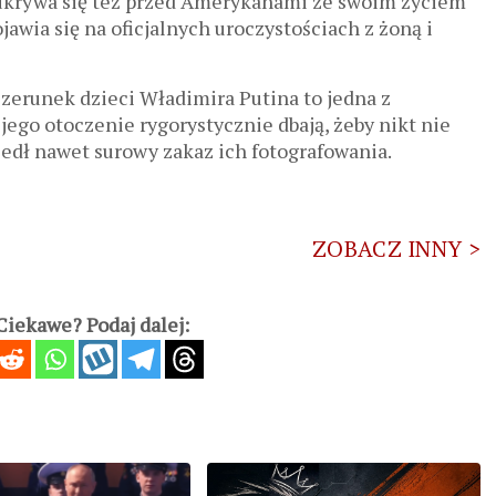
ie ukrywa się też przed Amerykanami ze swoim życiem
awia się na oficjalnych uroczystościach z żoną i
izerunek dzieci Władimira Putina to jedna z
 jego otoczenie rygorystycznie dbają, żeby nikt nie
zedł nawet surowy zakaz ich fotografowania.
ZOBACZ INNY >
iekawe? Podaj dalej: