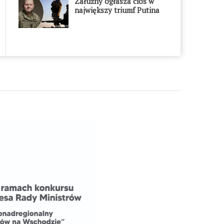
Załużny ogłasza cios w
największy triumf Putina