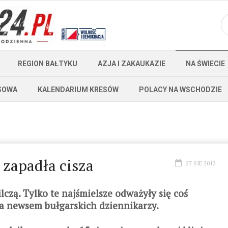
REGION BAŁTYKU
AZJA I ZAKAUKAZIE
NA ŚWIECIE
SOWA
KALENDARIUM KRESÓW
POLACY NA WSCHODZIE
 zapadła cisza
27 SIE 2012
lczą. Tylko te najśmielsze odważyły się coś
za newsem bułgarskich dziennikarzy.