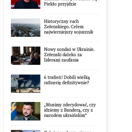
Piekło przyjdzie
błyskawicznie”
Historyczny ruch
Zełenskiego. Celem
najwierniejszy sojusznik
Putina w Europie
Nowy sondaż w Ukrainie.
Zełenski daleko za
liderami zaufania
6 trafień! Dobili wielką
rafinerię definitywnie?
„Musimy zdecydować, czy
idziemy z Banderą, czy z
narodem ukraińskim”