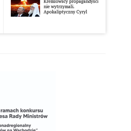
Kremlowscy propagandyści
nie wytrzymali.
Apokaliptyczny Cyryl
przesadził