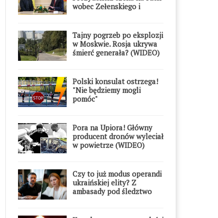
wobec Zełenskiego i
Orderu Orła Białego
Tajny pogrzeb po eksplozji
w Moskwie. Rosja ukrywa
śmierć generała? (WIDEO)
Polski konsulat ostrzega!
"Nie będziemy mogli
pomóc"
Pora na Upiora! Główny
producent dronów wyleciał
w powietrze (WIDEO)
Czy to już modus operandi
ukraińskiej elity? Z
ambasady pod śledztwo