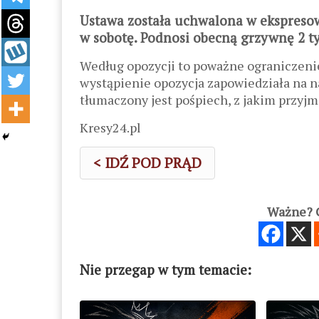
Ustawa została uchwalona w ekspreso
w sobotę. Podnosi obecną grzywnę 2 tys. r
Według opozycji to poważne ograniczenie
wystąpienie opozycja zapowiedziała na n
tłumaczony jest pośpiech, z jakim przyj
Kresy24.pl
< IDŹ POD PRĄD
Ważne? C
Nie przegap w tym temacie: