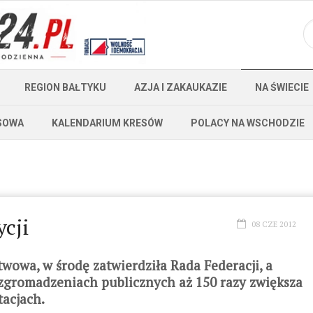
REGION BAŁTYKU
AZJA I ZAKAUKAZIE
NA ŚWIECIE
SOWA
KALENDARIUM KRESÓW
POLACY NA WSCHODZIE
cji
08 CZE 2012
owa, w środę zatwierdziła Rada Federacji, a
zgromadzeniach publicznych aż 150 razy zwiększa
tacjach.