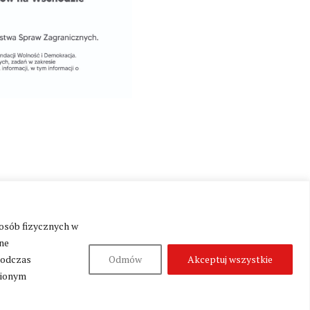
Produkcja:
Fundacja Wolność i Demokracja
 osób fizycznych w
ne
podczas
Odmów
Akceptuj wszystkie
nionym