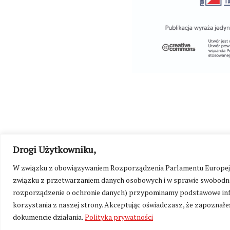
Drogi Użytkowniku,
©
Kresy24.pl
2026. Wszelkie Prawa Zastrzeżone.
O nas i Ko
W związku z obowiązywaniem Rozporządzenia Parlamentu Europejskie
związku z przetwarzaniem danych osobowych i w sprawie swobodne
rozporządzenie o ochronie danych) przypominamy podstawowe inf
korzystania z naszej strony. Akceptując oświadczasz, że zapoznałeś
dokumencie działania.
Polityka prywatności