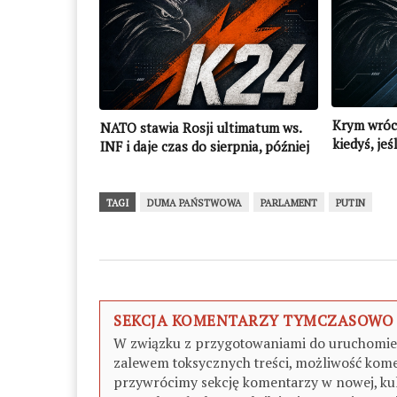
Krym wróc
NATO stawia Rosji ultimatum ws.
kiedyś, je
INF i daje czas do sierpnia, później
zostanie J
nastąpi “odpowiedź”
TAGI
DUMA PAŃSTWOWA
PARLAMENT
PUTIN
SEKCJA KOMENTARZY TYMCZASOWO
W związku z przygotowaniami do uruchomieni
zalewem toksycznych treści, możliwość kome
przywrócimy sekcję komentarzy w nowej, kul