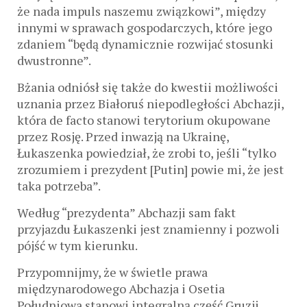
że nada impuls naszemu związkowi”, między
innymi w sprawach gospodarczych, które jego
zdaniem “będą dynamicznie rozwijać stosunki
dwustronne”.
Bżania odniósł się także do kwestii możliwości
uznania przez Białoruś niepodległości Abchazji,
która de facto stanowi terytorium okupowane
przez Rosję. Przed inwazją na Ukrainę,
Łukaszenka powiedział, że zrobi to, jeśli “tylko
zrozumiem i prezydent [Putin] powie mi, że jest
taka potrzeba”.
Według “prezydenta” Abchazji sam fakt
przyjazdu Łukaszenki jest znamienny i pozwoli
pójść w tym kierunku.
Przypomnijmy, że w świetle prawa
międzynarodowego Abchazja i Osetia
Południowa stanowi integralną część Gruzji.