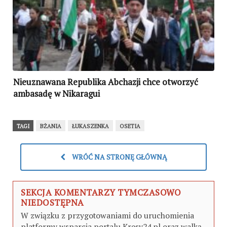
Nieuznawana Republika Abchazji chce otworzyć
ambasadę w Nikaragui
TAGI
BŻANIA
ŁUKASZENKA
OSETIA
WRÓĆ NA STRONĘ GŁÓWNĄ
SEKCJA KOMENTARZY TYMCZASOWO
NIEDOSTĘPNA
W związku z przygotowaniami do uruchomienia
platformy wsparcia portalu Kresy24.pl oraz walką