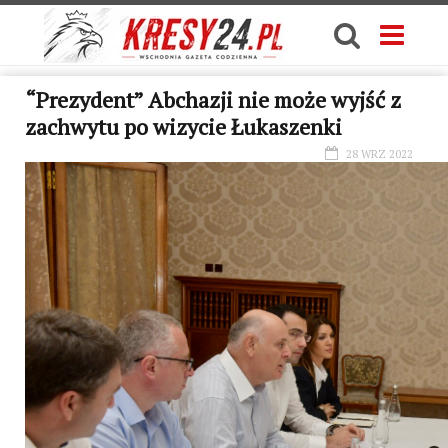
“Prezydent” Abchazji nie może wyjść z
zachwytu po wizycie Łukaszenki
28 WRZ 2022