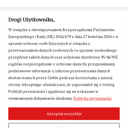
Drogi Użytkowniku,
W związku z obowiązywaniem Rozporządzenia Parlamentu
Europejskiego i Rady (UE) 2016/679 z dnia 27 kwietnia 2016 r. w
sprawie ochrony osób fizycznych w związku z
przetwarzaniem danych osobowych i w sprawie swobodnego
przepływu takich danych oraz uchylenia dyrektywy 95/46/WE
(ogólne rozporządzenie o ochronie danych) przypominamy
podstawowe informacje z zakresu przetwarzania danych
dostarczanych przez Ciebie podczas korzystania z naszej
strony. Akceptując oświadczasz, że zapoznałeś się z treścią
Polityki prywatności i zgadzasz się na wskazane w
Zmień ustawienia cookies
wymienionym dokumencie działania.
Polityka prywatności
Akceptuj wszystkie
©
Kresy24.pl
2026. Wszelkie Prawa Zastrzeżone.
O nas i Kontakt
|
Polityka prywatności