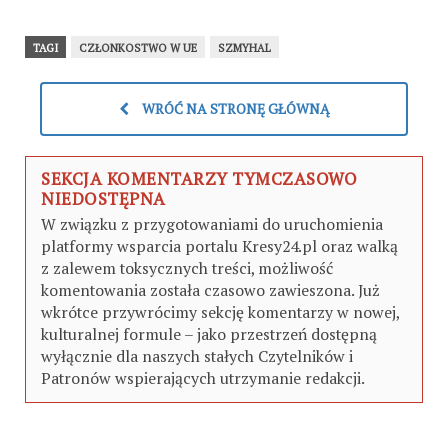
i zablokowania „Myrotworca”
TAGI
CZŁONKOSTWO W UE
SZMYHAL
WRÓĆ NA STRONĘ GŁÓWNĄ
SEKCJA KOMENTARZY TYMCZASOWO
NIEDOSTĘPNA
W związku z przygotowaniami do uruchomienia
platformy wsparcia portalu Kresy24.pl oraz walką
z zalewem toksycznych treści, możliwość
komentowania została czasowo zawieszona. Już
wkrótce przywrócimy sekcję komentarzy w nowej,
kulturalnej formule – jako przestrzeń dostępną
wyłącznie dla naszych stałych Czytelników i
Patronów wspierających utrzymanie redakcji.